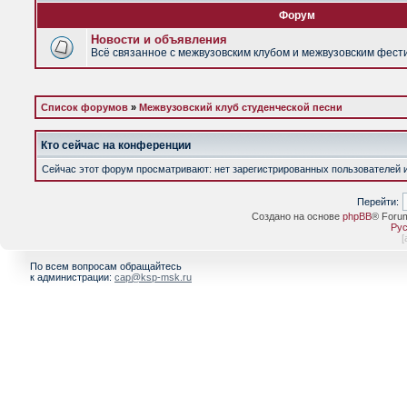
Форум
Новости и объявления
Всё связанное с межвузовским клубом и межвузовским фес
Список форумов
»
Межвузовский клуб студенческой песни
Кто сейчас на конференции
Сейчас этот форум просматривают: нет зарегистрированных пользователей и 
Перейти:
Создано на основе
phpBB
® Foru
Рус
[
По всем вопросам обращайтесь
к администрации:
cap@ksp-msk.ru