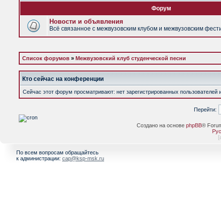
Форум
Новости и объявления
Всё связанное с межвузовским клубом и межвузовским фес
Список форумов
»
Межвузовский клуб студенческой песни
Кто сейчас на конференции
Сейчас этот форум просматривают: нет зарегистрированных пользователей и 
Перейти:
Создано на основе
phpBB
® Foru
Рус
[
По всем вопросам обращайтесь
к администрации:
cap@ksp-msk.ru