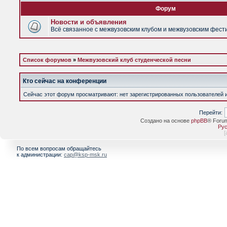
Форум
Новости и объявления
Всё связанное с межвузовским клубом и межвузовским фес
Список форумов
»
Межвузовский клуб студенческой песни
Кто сейчас на конференции
Сейчас этот форум просматривают: нет зарегистрированных пользователей и 
Перейти:
Создано на основе
phpBB
® Foru
Рус
[
По всем вопросам обращайтесь
к администрации:
cap@ksp-msk.ru