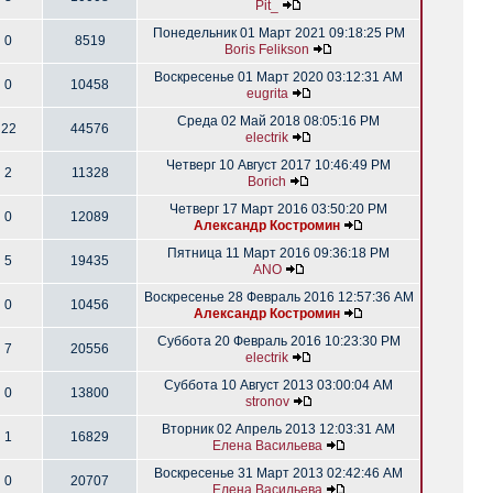
Pit_
Понедельник 01 Март 2021 09:18:25 PM
0
8519
Boris Felikson
Воскресенье 01 Март 2020 03:12:31 AM
0
10458
eugrita
Среда 02 Май 2018 08:05:16 PM
22
44576
electrik
Четверг 10 Август 2017 10:46:49 PM
2
11328
Borich
Четверг 17 Март 2016 03:50:20 PM
0
12089
Александр Костромин
Пятница 11 Март 2016 09:36:18 PM
5
19435
ANO
Воскресенье 28 Февраль 2016 12:57:36 AM
0
10456
Александр Костромин
Суббота 20 Февраль 2016 10:23:30 PM
7
20556
electrik
Суббота 10 Август 2013 03:00:04 AM
0
13800
stronov
Вторник 02 Апрель 2013 12:03:31 AM
1
16829
Елена Васильева
Воскресенье 31 Март 2013 02:42:46 AM
0
20707
Елена Васильева