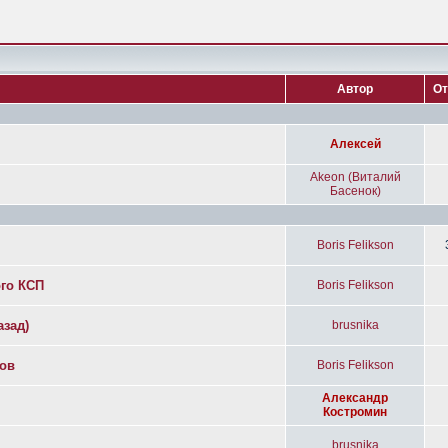
Автор
От
Алексей
Akeon (Виталий
Басенок)
Boris Felikson
ого КСП
Boris Felikson
азад)
brusnika
дов
Boris Felikson
Александр
Костромин
brusnika