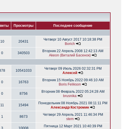
веты
Просмотры
Последнее сообщение
Четверг 10 Август 2017 10:18:38 PM
10
20431
Borich
Вторник 22 Апрель 2008 12:42:13 AM
0
340503
Akeon (Виталий Басенок)
Четверг 09 Июль 2026 02:32:31 PM
378
10541033
Алексей
Вторник 15 Ноябрь 2022 09:46:10 AM
0
16763
Boris Felikson
Вторник 08 Февраль 2022 05:24:28 AM
0
8756
brusnika
Понедельник 08 Ноябрь 2021 08:11:11 PM
11
15494
Александр Костромин
Четверг 29 Апрель 2021 11:46:34 PM
1
8673
stem
Пятница 12 Март 2021 10:40:39 PM
3
10008