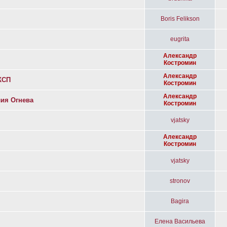
Boris Felikson
eugrita
Александр
Костромин
Александр
КСП
Костромин
Александр
ия Огнева
Костромин
vjatsky
Александр
Костромин
vjatsky
stronov
Bagira
Елена Васильева