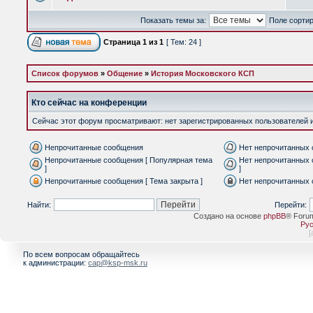
Показать темы за:
Поле сорти
Страница
1
из
1
[ Тем: 24 ]
Список форумов
»
Общение
»
История Московского КСП
Кто сейчас на конференции
Сейчас этот форум просматривают: нет зарегистрированных пользователей и 
Непрочитанные сообщения
Нет непрочитанных
Непрочитанные сообщения [ Популярная тема
Нет непрочитанных 
]
]
Непрочитанные сообщения [ Тема закрыта ]
Нет непрочитанных 
Найти:
Перейти:
Создано на основе
phpBB
® Foru
Рус
[
По всем вопросам обращайтесь
к администрации:
cap@ksp-msk.ru