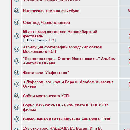
Интересная тема на фейсбуке
B
Слет под Черноголовкой
50 лет назад состоялся Новосибирский
фестиваль
[
На страницу:
1
,
2
]
Атрибуция фотографий городских слётов
Московского КСП
"Первопроходцы. О пяти Московских…" Альбом
Анатолия Огнева
Фестивали "Лефортово"
< Луферов, его круг и Вера >: Альбом Анатолия
Огнева
Слёты московского КСП
Борис Вахнюк снял на 25м слете КСП в 1981г.
фильм
Видео: вечер памяти Михаила Анчарова, 1990.
15-летие трио НАДЕЖДА (А. Васин, И. и В.