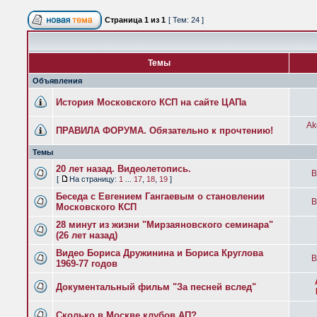
Страница
1
из
1
[ Тем: 24 ]
Темы
Объявления
История Московского КСП на сайте ЦАПа
Ak
ПРАВИЛА ФОРУМА. Обязательно к прочтению!
Темы
20 лет назад. Видеолетопись.
B
[
На страницу:
1
...
17
,
18
,
19
]
Беседа с Евгением Гангаевым о становлении
B
Московского КСП
28 минут из жизни "Мирзаяновского семинара"
(26 лет назад)
Видео Бориса Дружинина и Бориса Круглова
B
1969-77 годов
Документальный фильм "За песней вслед"
Сколько в Москве клубов АП?