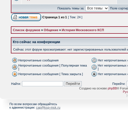
Показать темы за:
Поле сорти
Страница
1
из
1
[ Тем: 24 ]
Список форумов
»
Общение
»
История Московского КСП
Кто сейчас на конференции
Сейчас этот форум просматривают: нет зарегистрированных пользователей и 
Непрочитанные сообщения
Нет непрочитанных
Непрочитанные сообщения [ Популярная тема
Нет непрочитанных 
]
]
Непрочитанные сообщения [ Тема закрыта ]
Нет непрочитанных 
Найти:
Перейти:
Создано на основе
phpBB
® Foru
Рус
[
По всем вопросам обращайтесь
к администрации:
cap@ksp-msk.ru