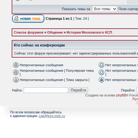
Показать темы за:
Поле сорти
Страница
1
из
1
[ Тем: 24 ]
Список форумов
»
Общение
»
История Московского КСП
Кто сейчас на конференции
Сейчас этот форум просматривают: нет зарегистрированных пользователей и 
Непрочитанные сообщения
Нет непрочитанных
Непрочитанные сообщения [ Популярная тема
Нет непрочитанных 
]
]
Непрочитанные сообщения [ Тема закрыта ]
Нет непрочитанных 
Найти:
Перейти:
Создано на основе
phpBB
® Foru
Рус
[
По всем вопросам обращайтесь
к администрации:
cap@ksp-msk.ru