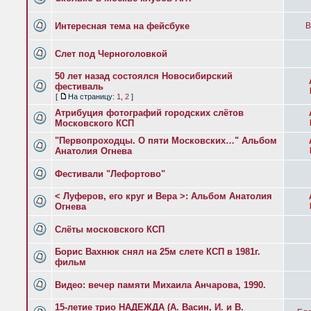
Интересная тема на фейсбуке
B
Слет под Черноголовкой
50 лет назад состоялся Новосибирский
фестиваль
[
На страницу:
1
,
2
]
Атрибуция фотографий городских слётов
Московского КСП
"Первопроходцы. О пяти Московских…" Альбом
Анатолия Огнева
Фестивали "Лефортово"
< Луферов, его круг и Вера >: Альбом Анатолия
Огнева
Слёты московского КСП
Борис Вахнюк снял на 25м слете КСП в 1981г.
фильм
Видео: вечер памяти Михаила Анчарова, 1990.
15-летие трио НАДЕЖДА (А. Васин, И. и В.