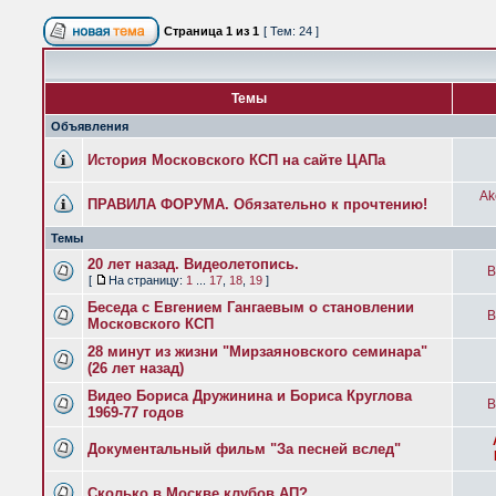
Страница
1
из
1
[ Тем: 24 ]
Темы
Объявления
История Московского КСП на сайте ЦАПа
Ak
ПРАВИЛА ФОРУМА. Обязательно к прочтению!
Темы
20 лет назад. Видеолетопись.
B
[
На страницу:
1
...
17
,
18
,
19
]
Беседа с Евгением Гангаевым о становлении
B
Московского КСП
28 минут из жизни "Мирзаяновского семинара"
(26 лет назад)
Видео Бориса Дружинина и Бориса Круглова
B
1969-77 годов
Документальный фильм "За песней вслед"
Сколько в Москве клубов АП?