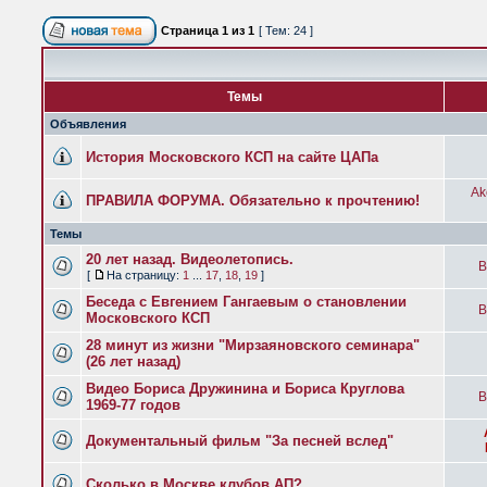
Страница
1
из
1
[ Тем: 24 ]
Темы
Объявления
История Московского КСП на сайте ЦАПа
Ak
ПРАВИЛА ФОРУМА. Обязательно к прочтению!
Темы
20 лет назад. Видеолетопись.
B
[
На страницу:
1
...
17
,
18
,
19
]
Беседа с Евгением Гангаевым о становлении
B
Московского КСП
28 минут из жизни "Мирзаяновского семинара"
(26 лет назад)
Видео Бориса Дружинина и Бориса Круглова
B
1969-77 годов
Документальный фильм "За песней вслед"
Сколько в Москве клубов АП?