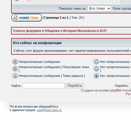
Показать темы за:
Поле сорти
Страница
1
из
1
[ Тем: 24 ]
Список форумов
»
Общение
»
История Московского КСП
Кто сейчас на конференции
Сейчас этот форум просматривают: нет зарегистрированных пользователей и 
Непрочитанные сообщения
Нет непрочитанных
Непрочитанные сообщения [ Популярная тема
Нет непрочитанных 
]
]
Непрочитанные сообщения [ Тема закрыта ]
Нет непрочитанных 
Найти:
Перейти:
Создано на основе
phpBB
® Foru
Рус
[
По всем вопросам обращайтесь
к администрации:
cap@ksp-msk.ru