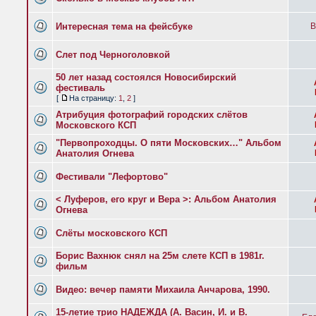
Интересная тема на фейсбуке
B
Слет под Черноголовкой
50 лет назад состоялся Новосибирский
фестиваль
[
На страницу:
1
,
2
]
Атрибуция фотографий городских слётов
Московского КСП
"Первопроходцы. О пяти Московских…" Альбом
Анатолия Огнева
Фестивали "Лефортово"
< Луферов, его круг и Вера >: Альбом Анатолия
Огнева
Слёты московского КСП
Борис Вахнюк снял на 25м слете КСП в 1981г.
фильм
Видео: вечер памяти Михаила Анчарова, 1990.
15-летие трио НАДЕЖДА (А. Васин, И. и В.