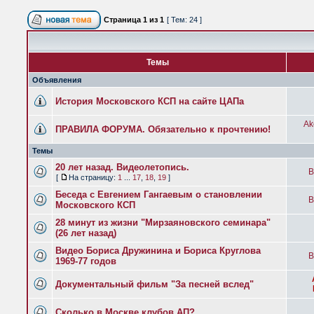
Страница
1
из
1
[ Тем: 24 ]
Темы
Объявления
История Московского КСП на сайте ЦАПа
Ak
ПРАВИЛА ФОРУМА. Обязательно к прочтению!
Темы
20 лет назад. Видеолетопись.
B
[
На страницу:
1
...
17
,
18
,
19
]
Беседа с Евгением Гангаевым о становлении
B
Московского КСП
28 минут из жизни "Мирзаяновского семинара"
(26 лет назад)
Видео Бориса Дружинина и Бориса Круглова
B
1969-77 годов
Документальный фильм "За песней вслед"
Сколько в Москве клубов АП?