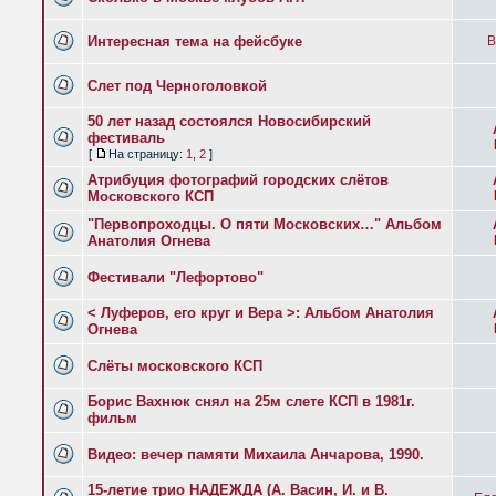
Интересная тема на фейсбуке
B
Слет под Черноголовкой
50 лет назад состоялся Новосибирский
фестиваль
[
На страницу:
1
,
2
]
Атрибуция фотографий городских слётов
Московского КСП
"Первопроходцы. О пяти Московских…" Альбом
Анатолия Огнева
Фестивали "Лефортово"
< Луферов, его круг и Вера >: Альбом Анатолия
Огнева
Слёты московского КСП
Борис Вахнюк снял на 25м слете КСП в 1981г.
фильм
Видео: вечер памяти Михаила Анчарова, 1990.
15-летие трио НАДЕЖДА (А. Васин, И. и В.