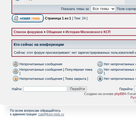
Показать темы за:
Поле сорти
Страница
1
из
1
[ Тем: 24 ]
Список форумов
»
Общение
»
История Московского КСП
Кто сейчас на конференции
Сейчас этот форум просматривают: нет зарегистрированных пользователей и 
Непрочитанные сообщения
Нет непрочитанных
Непрочитанные сообщения [ Популярная тема
Нет непрочитанных 
]
]
Непрочитанные сообщения [ Тема закрыта ]
Нет непрочитанных 
Найти:
Перейти:
Создано на основе
phpBB
® Foru
Рус
[
По всем вопросам обращайтесь
к администрации:
cap@ksp-msk.ru