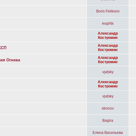
Boris Felikson
eugrita
Александр
Костромин
Александр
КСП
Костромин
Александр
ия Огнева
Костромин
vjatsky
Александр
Костромин
vjatsky
stronov
Bagira
Елена Васильева