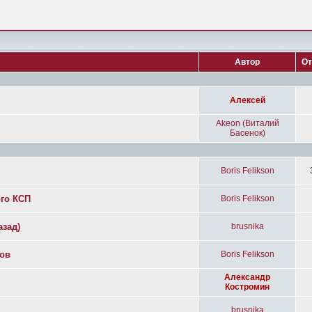
Автор
От
Алексей
Akeon (Виталий
Басенок)
Boris Felikson
ого КСП
Boris Felikson
азад)
brusnika
дов
Boris Felikson
Александр
Костромин
brusnika