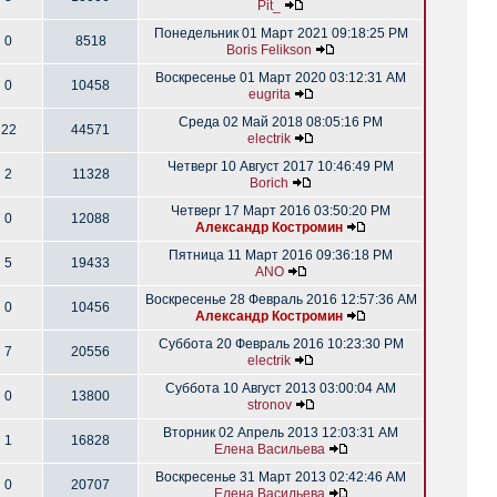
Pit_
Понедельник 01 Март 2021 09:18:25 PM
0
8518
Boris Felikson
Воскресенье 01 Март 2020 03:12:31 AM
0
10458
eugrita
Среда 02 Май 2018 08:05:16 PM
22
44571
electrik
Четверг 10 Август 2017 10:46:49 PM
2
11328
Borich
Четверг 17 Март 2016 03:50:20 PM
0
12088
Александр Костромин
Пятница 11 Март 2016 09:36:18 PM
5
19433
ANO
Воскресенье 28 Февраль 2016 12:57:36 AM
0
10456
Александр Костромин
Суббота 20 Февраль 2016 10:23:30 PM
7
20556
electrik
Суббота 10 Август 2013 03:00:04 AM
0
13800
stronov
Вторник 02 Апрель 2013 12:03:31 AM
1
16828
Елена Васильева
Воскресенье 31 Март 2013 02:42:46 AM
0
20707
Елена Васильева