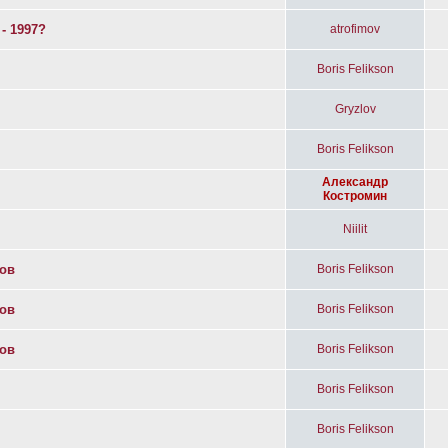
- 1997?
atrofimov
Boris Felikson
Gryzlov
Boris Felikson
Александр
Костромин
Niilit
дов
Boris Felikson
дов
Boris Felikson
дов
Boris Felikson
Boris Felikson
Boris Felikson