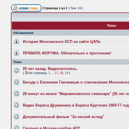
Страница
1
из
1
[ Тем: 24 ]
Темы
Объявления
История Московского КСП на сайте ЦАПа
ПРАВИЛА ФОРУМА. Обязательно к прочтению!
Темы
20 лет назад. Видеолетопись.
[
На страницу:
1
...
17
,
18
,
19
]
Беседа с Евгением Гангаевым о становлении Московск
28 минут из жизни "Мирзаяновского семинара" (26 лет н
Видео Бориса Дружинина и Бориса Круглова 1969-77 го
Документальный фильм "За песней вслед"
Сколько в Москве клубов АП?