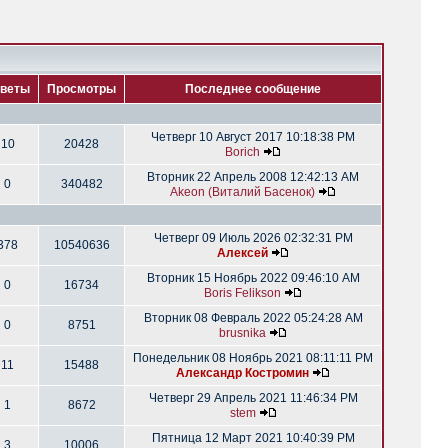
веты
Просмотры
Последнее сообщение
Четверг 10 Август 2017 10:18:38 PM
10
20428
Borich
Вторник 22 Апрель 2008 12:42:13 AM
0
340482
Akeon (Виталий Басенок)
Четверг 09 Июль 2026 02:32:31 PM
378
10540636
Алексей
Вторник 15 Ноябрь 2022 09:46:10 AM
0
16734
Boris Felikson
Вторник 08 Февраль 2022 05:24:28 AM
0
8751
brusnika
Понедельник 08 Ноябрь 2021 08:11:11 PM
11
15488
Александр Костромин
Четверг 29 Апрель 2021 11:46:34 PM
1
8672
stem
Пятница 12 Март 2021 10:40:39 PM
3
10006