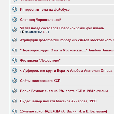
Интересная тема на фейсбуке
Слет под Черноголовкой
50 лет назад состоялся Новосибирский фестиваль
[
На страницу:
1
,
2
]
Атрибуция фотографий городских слётов Московского 
"Первопроходцы. О пяти Московских…" Альбом Анатол
Фестивали "Лефортово"
< Луферов, его круг и Вера >: Альбом Анатолия Огнева
Слёты московского КСП
Борис Вахнюк снял на 25м слете КСП в 1981г. фильм
Видео: вечер памяти Михаила Анчарова, 1990.
15-летие трио НАДЕЖДА (А. Васин, И. и В. Белецкие)