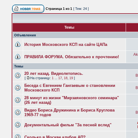
Страница
1
из
1
[ Тем: 24 ]
Темы
Объявления
История Московского КСП на сайте ЦАПа
Ak
ПРАВИЛА ФОРУМА. Обязательно к прочтению!
Темы
20 лет назад. Видеолетопись.
B
[
На страницу:
1
...
17
,
18
,
19
]
Беседа с Евгением Гангаевым о становлении
B
Московского КСП
28 минут из жизни "Мирзаяновского семинара"
(26 лет назад)
Видео Бориса Дружинина и Бориса Круглова
B
1969-77 годов
Документальный фильм "За песней вслед"
Сколько в Москве клубов АП?