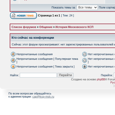
Показать темы за:
Поле сорти
Страница
1
из
1
[ Тем: 24 ]
Список форумов
»
Общение
»
История Московского КСП
Кто сейчас на конференции
Сейчас этот форум просматривают: нет зарегистрированных пользователей и 
Непрочитанные сообщения
Нет непрочитанных
Непрочитанные сообщения [ Популярная тема
Нет непрочитанных 
]
]
Непрочитанные сообщения [ Тема закрыта ]
Нет непрочитанных 
Найти:
Перейти:
Создано на основе
phpBB
® Foru
Рус
[
По всем вопросам обращайтесь
к администрации:
cap@ksp-msk.ru