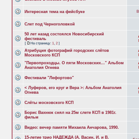
Интересная тема на фейсбуке
B
Слет под Черноголовкой
50 лет назад состоялся Новосибирский
фестиваль
[
На страницу:
1
,
2
]
Атрибуция фотографий городских слётов
Московского КСП
"Первопроходцы. О пяти Московских…" Альбом
Анатолия Огнева
Фестивали "Лефортово"
< Луферов, его круг и Вера >: Альбом Анатолия
Огнева
Слёты московского КСП
Борис Вахнюк снял на 25м слете КСП в 1981г.
фильм
Видео: вечер памяти Михаила Анчарова, 1990.
15-летие трио НАДЕЖДА (А. Васин, И. и В.