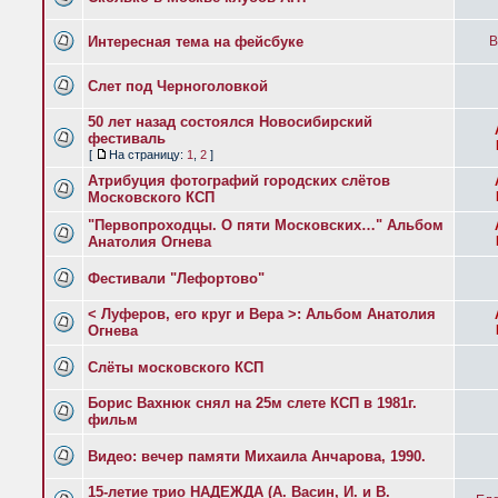
Интересная тема на фейсбуке
B
Слет под Черноголовкой
50 лет назад состоялся Новосибирский
фестиваль
[
На страницу:
1
,
2
]
Атрибуция фотографий городских слётов
Московского КСП
"Первопроходцы. О пяти Московских…" Альбом
Анатолия Огнева
Фестивали "Лефортово"
< Луферов, его круг и Вера >: Альбом Анатолия
Огнева
Слёты московского КСП
Борис Вахнюк снял на 25м слете КСП в 1981г.
фильм
Видео: вечер памяти Михаила Анчарова, 1990.
15-летие трио НАДЕЖДА (А. Васин, И. и В.