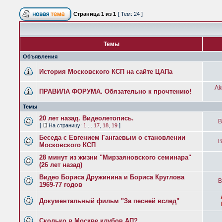
Страница
1
из
1
[ Тем: 24 ]
Темы
Объявления
История Московского КСП на сайте ЦАПа
Ak
ПРАВИЛА ФОРУМА. Обязательно к прочтению!
Темы
20 лет назад. Видеолетопись.
B
[
На страницу:
1
...
17
,
18
,
19
]
Беседа с Евгением Гангаевым о становлении
B
Московского КСП
28 минут из жизни "Мирзаяновского семинара"
(26 лет назад)
Видео Бориса Дружинина и Бориса Круглова
B
1969-77 годов
Документальный фильм "За песней вслед"
Сколько в Москве клубов АП?