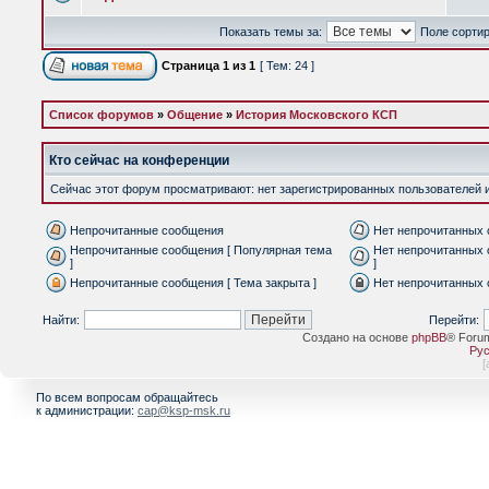
Показать темы за:
Поле сорти
Страница
1
из
1
[ Тем: 24 ]
Список форумов
»
Общение
»
История Московского КСП
Кто сейчас на конференции
Сейчас этот форум просматривают: нет зарегистрированных пользователей и 
Непрочитанные сообщения
Нет непрочитанных
Непрочитанные сообщения [ Популярная тема
Нет непрочитанных 
]
]
Непрочитанные сообщения [ Тема закрыта ]
Нет непрочитанных 
Найти:
Перейти:
Создано на основе
phpBB
® Foru
Рус
[
По всем вопросам обращайтесь
к администрации:
cap@ksp-msk.ru