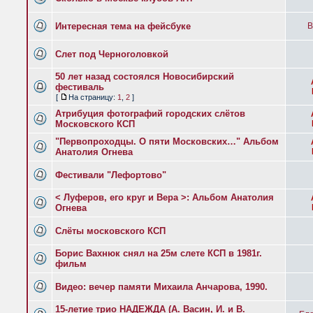
Интересная тема на фейсбуке
B
Слет под Черноголовкой
50 лет назад состоялся Новосибирский
фестиваль
[
На страницу:
1
,
2
]
Атрибуция фотографий городских слётов
Московского КСП
"Первопроходцы. О пяти Московских…" Альбом
Анатолия Огнева
Фестивали "Лефортово"
< Луферов, его круг и Вера >: Альбом Анатолия
Огнева
Слёты московского КСП
Борис Вахнюк снял на 25м слете КСП в 1981г.
фильм
Видео: вечер памяти Михаила Анчарова, 1990.
15-летие трио НАДЕЖДА (А. Васин, И. и В.