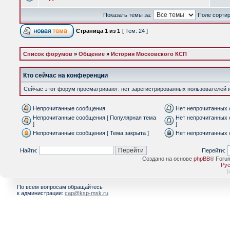
Показать темы за:
Поле сорти
Страница
1
из
1
[ Тем: 24 ]
Список форумов
»
Общение
»
История Московского КСП
Кто сейчас на конференции
Сейчас этот форум просматривают: нет зарегистрированных пользователей и 
Непрочитанные сообщения
Нет непрочитанных
Непрочитанные сообщения [ Популярная тема
Нет непрочитанных 
]
]
Непрочитанные сообщения [ Тема закрыта ]
Нет непрочитанных 
Найти:
Перейти:
Создано на основе
phpBB
® Foru
Рус
[
По всем вопросам обращайтесь
к администрации:
cap@ksp-msk.ru