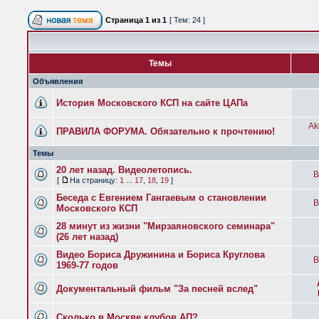
Страница
1
из
1
[ Тем: 24 ]
Темы
Объявления
История Московского КСП на сайте ЦАПа
Ak
ПРАВИЛА ФОРУМА. Обязательно к прочтению!
Темы
20 лет назад. Видеолетопись.
B
[
На страницу:
1
...
17
,
18
,
19
]
Беседа с Евгением Гангаевым о становлении
B
Московского КСП
28 минут из жизни "Мирзаяновского семинара"
(26 лет назад)
Видео Бориса Дружинина и Бориса Круглова
B
1969-77 годов
Документальный фильм "За песней вслед"
Сколько в Москве клубов АП?