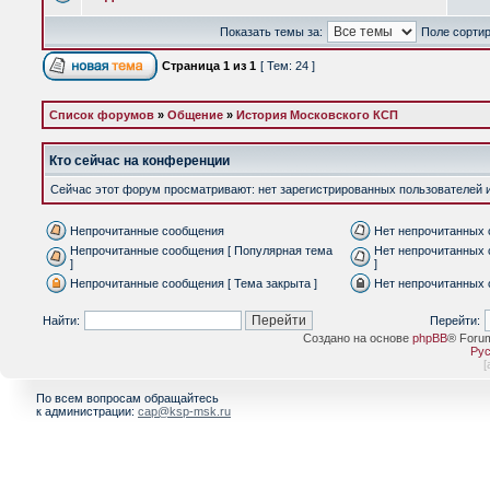
Показать темы за:
Поле сорти
Страница
1
из
1
[ Тем: 24 ]
Список форумов
»
Общение
»
История Московского КСП
Кто сейчас на конференции
Сейчас этот форум просматривают: нет зарегистрированных пользователей и 
Непрочитанные сообщения
Нет непрочитанных
Непрочитанные сообщения [ Популярная тема
Нет непрочитанных 
]
]
Непрочитанные сообщения [ Тема закрыта ]
Нет непрочитанных 
Найти:
Перейти:
Создано на основе
phpBB
® Foru
Рус
[
По всем вопросам обращайтесь
к администрации:
cap@ksp-msk.ru