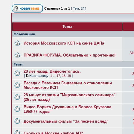
Страница
1
из
1
[ Тем: 24 ]
Темы
Объявления
История Московского КСП на сайте ЦАПа
Ak
ПРАВИЛА ФОРУМА. Обязательно к прочтению!
Темы
20 лет назад. Видеолетопись.
B
[
На страницу:
1
...
17
,
18
,
19
]
Беседа с Евгением Гангаевым о становлении
B
Московского КСП
28 минут из жизни "Мирзаяновского семинара"
(26 лет назад)
Видео Бориса Дружинина и Бориса Круглова
B
1969-77 годов
Документальный фильм "За песней вслед"
Сколько в Москве клубов АП?