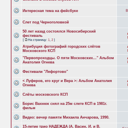
Интересная тема на фейсбуке
B
Слет под Черноголовкой
50 лет назад состоялся Новосибирский
фестиваль
[
На страницу:
1
,
2
]
Атрибуция фотографий городских слётов
Московского КСП
"Первопроходцы. О пяти Московских…" Альбом
Анатолия Огнева
Фестивали "Лефортово"
< Луферов, его круг и Вера >: Альбом Анатолия
Огнева
Слёты московского КСП
Борис Вахнюк снял на 25м слете КСП в 1981г.
фильм
Видео: вечер памяти Михаила Анчарова, 1990.
15-летие трио НАДЕЖДА (А. Васин, И. и В.