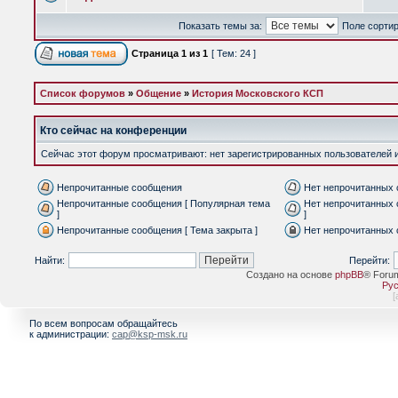
Показать темы за:
Поле сорти
Страница
1
из
1
[ Тем: 24 ]
Список форумов
»
Общение
»
История Московского КСП
Кто сейчас на конференции
Сейчас этот форум просматривают: нет зарегистрированных пользователей и 
Непрочитанные сообщения
Нет непрочитанных
Непрочитанные сообщения [ Популярная тема
Нет непрочитанных 
]
]
Непрочитанные сообщения [ Тема закрыта ]
Нет непрочитанных 
Найти:
Перейти:
Создано на основе
phpBB
® Foru
Рус
[
По всем вопросам обращайтесь
к администрации:
cap@ksp-msk.ru