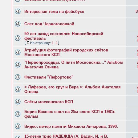
Интересная тема на фейсбуке
B
Слет под Черноголовкой
50 лет назад состоялся Новосибирский
фестиваль
[
На страницу:
1
,
2
]
Атрибуция фотографий городских слётов
Московского КСП
"Первопроходцы. О пяти Московских…" Альбом
Анатолия Огнева
Фестивали "Лефортово"
< Луферов, его круг и Вера >: Альбом Анатолия
Огнева
Слёты московского КСП
Борис Вахнюк снял на 25м слете КСП в 1981г.
фильм
Видео: вечер памяти Михаила Анчарова, 1990.
15-летие трио НАДЕЖДА (А. Васин, И. и В.