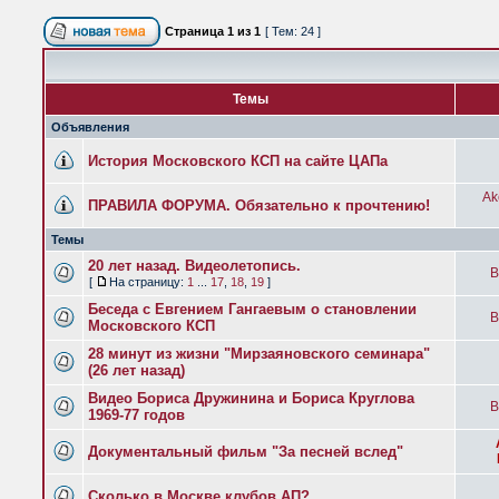
Страница
1
из
1
[ Тем: 24 ]
Темы
Объявления
История Московского КСП на сайте ЦАПа
Ak
ПРАВИЛА ФОРУМА. Обязательно к прочтению!
Темы
20 лет назад. Видеолетопись.
B
[
На страницу:
1
...
17
,
18
,
19
]
Беседа с Евгением Гангаевым о становлении
B
Московского КСП
28 минут из жизни "Мирзаяновского семинара"
(26 лет назад)
Видео Бориса Дружинина и Бориса Круглова
B
1969-77 годов
Документальный фильм "За песней вслед"
Сколько в Москве клубов АП?