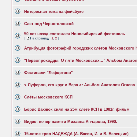
Интересная тема на фейсбуке
Слет под Черноголовкой
50 лет назад состоялся Новосибирский фестиваль
[
На страницу:
1
,
2
]
Атрибуция фотографий городских слётов Московского 
"Первопроходцы. О пяти Московских…" Альбом Анатол
Фестивали "Лефортово"
< Луферов, его круг и Вера >: Альбом Анатолия Огнева
Слёты московского КСП
Борис Вахнюк снял на 25м слете КСП в 1981г. фильм
Видео: вечер памяти Михаила Анчарова, 1990.
15-летие трио НАДЕЖДА (А. Васин, И. и В. Белецкие)