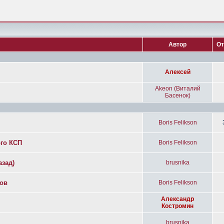
Автор
От
Алексей
Akeon (Виталий
Басенок)
Boris Felikson
ого КСП
Boris Felikson
азад)
brusnika
дов
Boris Felikson
Александр
Костромин
brusnika