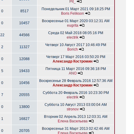
Pit_
Понедельник 01 Март 2021 09:18:25 PM
0
8517
Boris Felikson
Воскресенье 01 Март 2020 03:12:31 AM
0
10457
eugrita
Среда 02 Май 2018 08:05:16 PM
22
44566
electrik
Четверг 10 Август 2017 10:46:49 PM
2
11327
Borich
Четверг 17 Март 2016 03:50:20 PM
0
12088
Александр Костромин
Пятница 11 Март 2016 09:36:18 PM
5
19433
ANO
Воскресенье 28 Февраль 2016 12:57:36 AM
0
10456
Александр Костромин
Суббота 20 Февраль 2016 10:23:30 PM
7
20555
electrik
Суббота 10 Август 2013 03:00:04 AM
0
13800
stronov
Вторник 02 Апрель 2013 12:03:31 AM
1
16827
Елена Васильева
Воскресенье 31 Март 2013 02:42:46 AM
0
20705
Елена Васильева