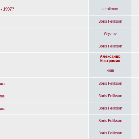
- 1997?
atrofimov
Boris Felikson
Gryzlov
Boris Felikson
Александр
Костромин
Niilit
дов
Boris Felikson
дов
Boris Felikson
дов
Boris Felikson
Boris Felikson
Boris Felikson