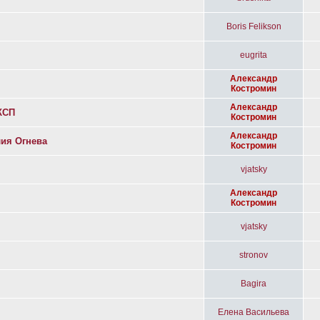
Boris Felikson
eugrita
Александр
Костромин
Александр
КСП
Костромин
Александр
ия Огнева
Костромин
vjatsky
Александр
Костромин
vjatsky
stronov
Bagira
Елена Васильева