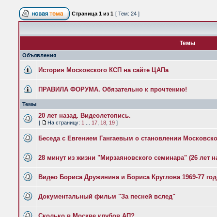
Страница
1
из
1
[ Тем: 24 ]
Темы
Объявления
История Московского КСП на сайте ЦАПа
ПРАВИЛА ФОРУМА. Обязательно к прочтению!
Темы
20 лет назад. Видеолетопись.
[
На страницу:
1
...
17
,
18
,
19
]
Беседа с Евгением Гангаевым о становлении Московск
28 минут из жизни "Мирзаяновского семинара" (26 лет н
Видео Бориса Дружинина и Бориса Круглова 1969-77 го
Документальный фильм "За песней вслед"
Сколько в Москве клубов АП?