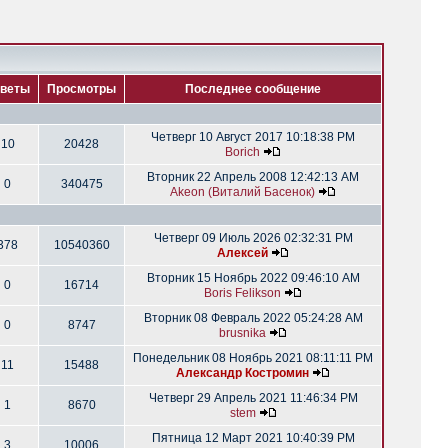
веты
Просмотры
Последнее сообщение
Четверг 10 Август 2017 10:18:38 PM
10
20428
Borich
Вторник 22 Апрель 2008 12:42:13 AM
0
340475
Akeon (Виталий Басенок)
Четверг 09 Июль 2026 02:32:31 PM
378
10540360
Алексей
Вторник 15 Ноябрь 2022 09:46:10 AM
0
16714
Boris Felikson
Вторник 08 Февраль 2022 05:24:28 AM
0
8747
brusnika
Понедельник 08 Ноябрь 2021 08:11:11 PM
11
15488
Александр Костромин
Четверг 29 Апрель 2021 11:46:34 PM
1
8670
stem
Пятница 12 Март 2021 10:40:39 PM
3
10006