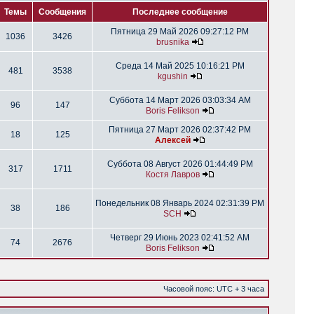
Темы
Сообщения
Последнее сообщение
Пятница 29 Май 2026 09:27:12 PM
1036
3426
brusnika
Среда 14 Май 2025 10:16:21 PM
481
3538
kgushin
Суббота 14 Март 2026 03:03:34 AM
96
147
Boris Felikson
Пятница 27 Март 2026 02:37:42 PM
18
125
Алексей
Суббота 08 Август 2026 01:44:49 PM
317
1711
Костя Лавров
Понедельник 08 Январь 2024 02:31:39 PM
38
186
SCH
Четверг 29 Июнь 2023 02:41:52 AM
74
2676
Boris Felikson
Часовой пояс: UTC + 3 часа