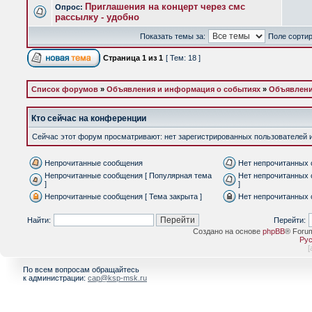
Приглашения на концерт через смс
Опрос:
рассылку - удобно
Показать темы за:
Поле сорти
Страница
1
из
1
[ Тем: 18 ]
Список форумов
»
Объявления и информация о событиях
»
Объявлени
Кто сейчас на конференции
Сейчас этот форум просматривают: нет зарегистрированных пользователей и 
Непрочитанные сообщения
Нет непрочитанных
Непрочитанные сообщения [ Популярная тема
Нет непрочитанных 
]
]
Непрочитанные сообщения [ Тема закрыта ]
Нет непрочитанных 
Найти:
Перейти:
Создано на основе
phpBB
® Foru
Рус
[
По всем вопросам обращайтесь
к администрации:
cap@ksp-msk.ru