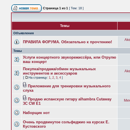
Страница
1
из
1
[ Тем: 18 ]
Темы
Объявления
Ake
ПРАВИЛА ФОРУМА. Обязательно к прочтению!
Темы
Услуги концертного звукорежиссёра, или Отрулю
ваш концерт
Покупка/продажа/обмен музыкальных
Ake
инструментов и аксессуаров
[
На страницу:
1
,
2
,
3
,
4
]
Приложение для тренировки музыкального
слуха
Продаю испанскую гитару alhambra Cutaway
Мих
3C CW E1
Наборщик нот
Очень продвинутое сольфеджио на курсах Е.
Кустовского