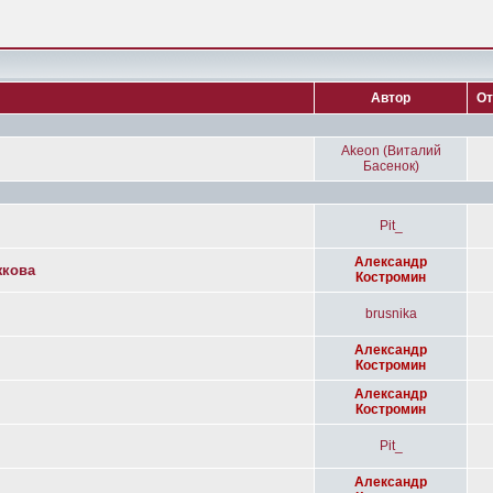
Автор
От
Akeon (Виталий
Басенок)
Pit_
Александр
жкова
Костромин
brusnika
Александр
Костромин
Александр
Костромин
Pit_
Александр