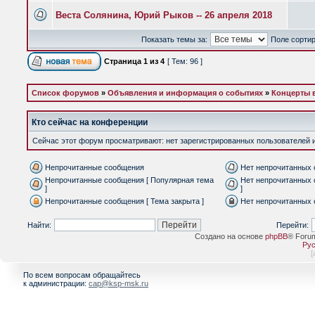
Веста Солянина, Юрий Рыков -- 26 апреля 2018
Показать темы за:
Поле сорти
Страница
1
из
4
[ Тем: 96 ]
Список форумов
»
Объявления и информация о событиях
»
Концерты 
Кто сейчас на конференции
Сейчас этот форум просматривают: нет зарегистрированных пользователей и 
Непрочитанные сообщения
Нет непрочитанных
Непрочитанные сообщения [ Популярная тема
Нет непрочитанных 
]
]
Непрочитанные сообщения [ Тема закрыта ]
Нет непрочитанных 
Найти:
Перейти:
Создано на основе
phpBB
® Foru
Рус
[
По всем вопросам обращайтесь
к администрации:
cap@ksp-msk.ru