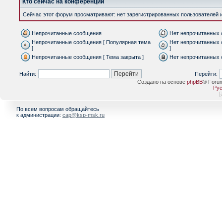
Кто сейчас на конференции
Сейчас этот форум просматривают: нет зарегистрированных пользователей и 
Непрочитанные сообщения
Нет непрочитанных
Непрочитанные сообщения [ Популярная тема
Нет непрочитанных 
]
]
Непрочитанные сообщения [ Тема закрыта ]
Нет непрочитанных 
Найти:
Перейти:
Создано на основе
phpBB
® Foru
Рус
[
По всем вопросам обращайтесь
к администрации:
cap@ksp-msk.ru