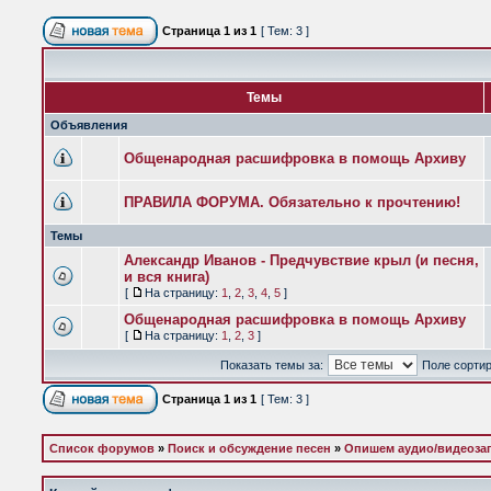
Страница
1
из
1
[ Тем: 3 ]
Темы
Объявления
Общенародная расшифровка в помощь Архиву
ПРАВИЛА ФОРУМА. Обязательно к прочтению!
Темы
Александр Иванов - Предчувствие крыл (и песня,
и вся книга)
[
На страницу:
1
,
2
,
3
,
4
,
5
]
Общенародная расшифровка в помощь Архиву
[
На страницу:
1
,
2
,
3
]
Показать темы за:
Поле сорти
Страница
1
из
1
[ Тем: 3 ]
Список форумов
»
Поиск и обсуждение песен
»
Опишем аудио/видеоза