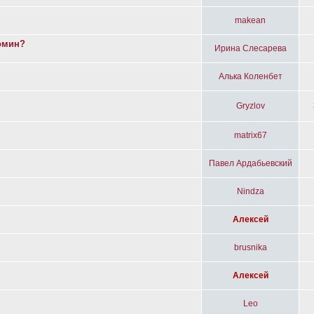
makean
омин?
Ирина Слесарева
Алька Коленбет
Gryzlov
matrix67
Павел Ардабьевский
Nindza
Алексей
brusnika
Алексей
Leo