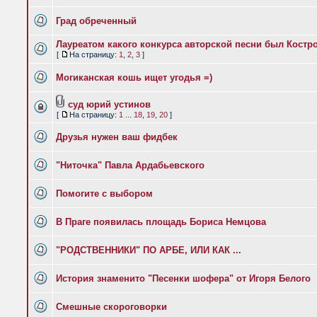
Град обреченный
Лауреатом какого конкурса авторской песни был Костр
[
На страницу:
1
,
2
,
3
]
Могиканская кошь ищет угодья =)
суд юрий устинов
[
На страницу:
1
...
18
,
19
,
20
]
Друзья нужен ваш фидбек
"Ниточка" Павла Ардабьевского
Помогите с выбором
В Праге появилась площадь Бориса Немцова
"РОДСТВЕННИКИ" ПО АРБЕ, ИЛИ КАК ...
История знаменито "Песенки шофера" от Игоря Белого
Смешные скороговорки