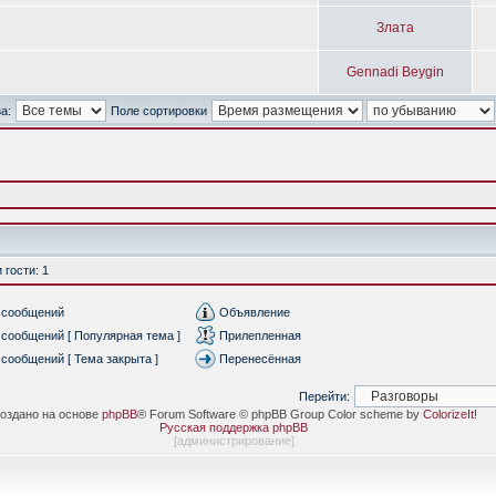
Злата
Gennadi Beygin
а:
Поле сортировки
гости: 1
 сообщений
Объявление
сообщений [ Популярная тема ]
Прилепленная
сообщений [ Тема закрыта ]
Перенесённая
Перейти:
оздано на основе
phpBB
® Forum Software © phpBB Group Color scheme by
ColorizeIt!
Русская поддержка phpBB
[
администрирование
]