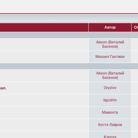
Автор
О
Akeon (Виталий
Басенок)
Михаил Гантман
Akeon (Виталий
Басенок)
ал.
Gryzlov
kgushin
Мамонта
Костя Лавров
Ksenya