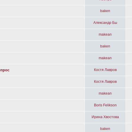
baken
Александр Бы
makean
baken
makean
опрос
Костя Лавров
Костя Лавров
makean
Boris Felikson
Ирина Хвостова
baken