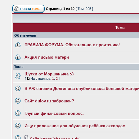
Страница
1
из
10
[ Тем: 295 ]
Темы
Объявления
ПРАВИЛА ФОРУМА. Обязательно к прочтению!
Акция письмо матери
Темы
Шутки от Моршаныча :-)
[
На страницу:
1
,
2
]
В РЖ евгения Долгинова опубликовала большой матери
Сайт dulov.ru заброшен?
Глупый финансовый вопрос.
Ищу приложение для обучения ребёнка аккордам