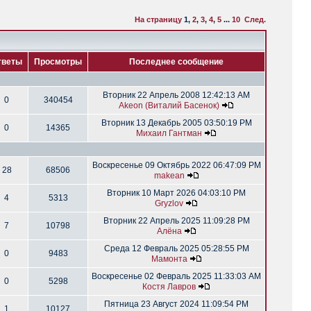
На страницу
1
,
2
,
3
,
4
,
5
...
10
След.
тветы
Просмотры
Последнее сообщение
Вторник 22 Апрель 2008 12:42:13 AM
0
340454
Akeon (Виталий Басенок)
Вторник 13 Декабрь 2005 03:50:19 PM
0
14365
Михаил Гантман
Воскресенье 09 Октябрь 2022 06:47:09 PM
28
68506
makean
Вторник 10 Март 2026 04:03:10 PM
4
5313
Gryzlov
Вторник 22 Апрель 2025 11:09:28 PM
7
10798
Алёна
Среда 12 Февраль 2025 05:28:55 PM
0
9483
Мамонта
Воскресенье 02 Февраль 2025 11:33:03 AM
0
5298
Костя Лавров
Пятница 23 Август 2024 11:09:54 PM
1
10127