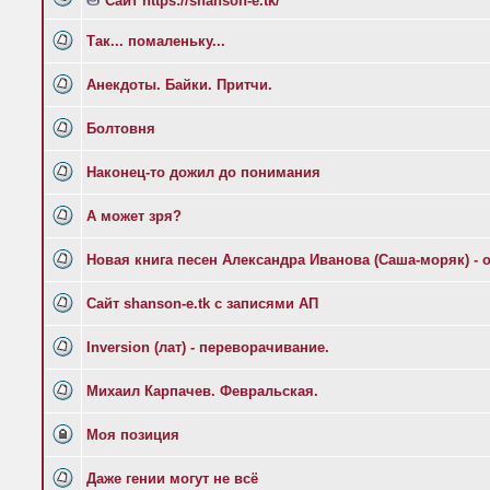
Сайт https://shanson-e.tk/
Так... помаленьку...
Анекдоты. Байки. Притчи.
Болтовня
Наконец-то дожил до понимания
А может зря?
Новая книга песен Александра Иванова (Саша-моряк) - 
Сайт shanson-e.tk с записями АП
Inversion (лат) - переворачивание.
Михаил Карпачев. Февральская.
Моя позиция
Даже гении могут не всё