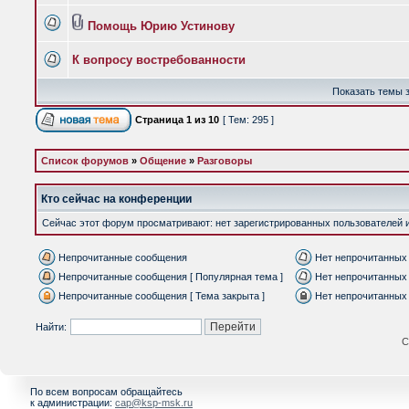
Помощь Юрию Устинову
К вопросу востребованности
Показать темы з
Страница
1
из
10
[ Тем: 295 ]
Список форумов
»
Общение
»
Разговоры
Кто сейчас на конференции
Сейчас этот форум просматривают: нет зарегистрированных пользователей и 
Непрочитанные сообщения
Нет непрочитанных
Непрочитанные сообщения [ Популярная тема ]
Нет непрочитанных 
Непрочитанные сообщения [ Тема закрыта ]
Нет непрочитанных 
Найти:
С
По всем вопросам обращайтесь
к администрации:
cap@ksp-msk.ru