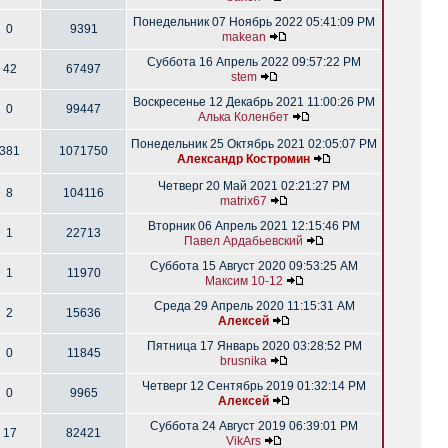
Понедельник 07 Ноябрь 2022 05:41:09 PM
0
9391
makean
Суббота 16 Апрель 2022 09:57:22 PM
42
67497
stem
Воскресенье 12 Декабрь 2021 11:00:26 PM
0
99447
Алька Коленбет
Понедельник 25 Октябрь 2021 02:05:07 PM
381
1071750
Александр Костромин
Четверг 20 Май 2021 02:21:27 PM
8
104116
matrix67
Вторник 06 Апрель 2021 12:15:46 PM
1
22713
Павел Ардабьевский
Суббота 15 Август 2020 09:53:25 AM
1
11970
Максим 10-12
Среда 29 Апрель 2020 11:15:31 AM
2
15636
Алексей
Пятница 17 Январь 2020 03:28:52 PM
0
11845
brusnika
Четверг 12 Сентябрь 2019 01:32:14 PM
0
9965
Алексей
Суббота 24 Август 2019 06:39:01 PM
17
82421
VikArs