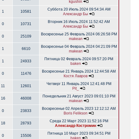
kgushin
Суббота 20 Июль 2024 09:54:34 AM
1
10581
Александр Бы
Вторник 16 Июль 2024 11:52:42 AM
0
10731
Александр Бы
Воскресенье 25 Февраль 2024 06:26:58 PM
0
25109
makean
Воскресенье 04 Февраль 2024 04:21:09 PM
1
6610
makean
Пятница 02 Февраль 2024 09:57:20 PM
1
24933
baken
Воскресенье 21 Январь 2024 12:44:58 AM
0
11476
Костя Лавров
Четверг 11 Январь 2024 12:41:48 PM
11
12601
Pit_
Понедельник 21 Август 2023 09:01:10 PM
16
46008
makean
Воскресенье 02 Апрель 2023 12:12:12 AM
0
23833
Boris Felikson
Среда 22 Март 2023 11:52:16 PM
18
28793
Александр Костромин
Пятница 10 Март 2023 09:34:51 PM
0
15506
baken