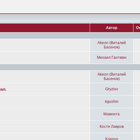
Автор
О
Akeon (Виталий
Басенок)
Михаил Гантман
Akeon (Виталий
Басенок)
ал.
Gryzlov
kgushin
Мамонта
Костя Лавров
Ksenya