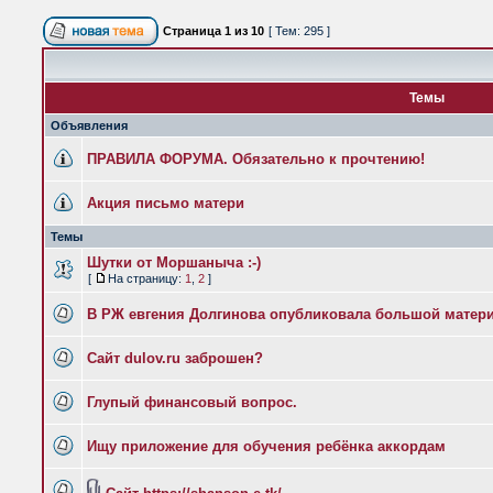
Страница
1
из
10
[ Тем: 295 ]
Темы
Объявления
ПРАВИЛА ФОРУМА. Обязательно к прочтению!
Акция письмо матери
Темы
Шутки от Моршаныча :-)
[
На страницу:
1
,
2
]
В РЖ евгения Долгинова опубликовала большой матери
Сайт dulov.ru заброшен?
Глупый финансовый вопрос.
Ищу приложение для обучения ребёнка аккордам