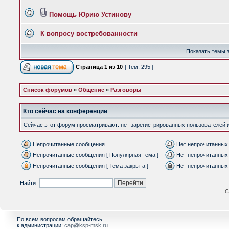
Помощь Юрию Устинову
К вопросу востребованности
Показать темы з
Страница
1
из
10
[ Тем: 295 ]
Список форумов
»
Общение
»
Разговоры
Кто сейчас на конференции
Сейчас этот форум просматривают: нет зарегистрированных пользователей и 
Непрочитанные сообщения
Нет непрочитанных
Непрочитанные сообщения [ Популярная тема ]
Нет непрочитанных 
Непрочитанные сообщения [ Тема закрыта ]
Нет непрочитанных 
Найти:
С
По всем вопросам обращайтесь
к администрации:
cap@ksp-msk.ru