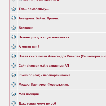
Сайт https://shanson-e.tk/
Так... помаленьку...
Анекдоты. Байки. Притчи.
Болтовня
Наконец-то дожил до понимания
А может зря?
Новая книга песен Александра Иванова (Саша-моряк) - 
Сайт shanson-e.tk с записями АП
Inversion (лат) - переворачивание.
Михаил Карпачев. Февральская.
Моя позиция
Даже гении могут не всё