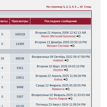
На страницу
1
,
2
,
3
,
4
,
5
...
10
След.
тветы
Просмотры
Последнее сообщение
Вторник 22 Апрель 2008 12:42:13 AM
0
340528
Akeon (Виталий Басенок)
Вторник 13 Декабрь 2005 03:50:19 PM
0
14369
Михаил Гантман
Воскресенье 09 Октябрь 2022 06:47:09 PM
28
68538
makean
Вторник 10 Март 2026 04:03:10 PM
4
5351
Gryzlov
Вторник 22 Апрель 2025 11:09:28 PM
7
10811
Алёна
Среда 12 Февраль 2025 05:28:55 PM
0
9488
Мамонта
Воскресенье 02 Февраль 2025 11:33:03 AM
0
5307
Костя Лавров
Пятница 23 Август 2024 11:09:54 PM
1
10135