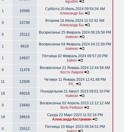
kgushin
Суббота 20 Июль 2024 09:54:34 AM
1
10586
Александр Бы
Вторник 16 Июль 2024 11:52:42 AM
0
10736
Александр Бы
Воскресенье 25 Февраль 2024 06:26:58 PM
0
25112
makean
Воскресенье 04 Февраль 2024 04:21:09 PM
1
6616
makean
Пятница 02 Февраль 2024 09:57:20 PM
1
24937
baken
Воскресенье 21 Январь 2024 12:44:58 AM
0
11478
Костя Лавров
Четверг 11 Январь 2024 12:41:48 PM
11
12606
Pit_
Понедельник 21 Август 2023 09:01:10 PM
16
46018
makean
Воскресенье 02 Апрель 2023 12:12:12 AM
0
23840
Boris Felikson
Среда 22 Март 2023 11:52:16 PM
18
28816
Александр Костромин
Пятница 10 Март 2023 09:34:51 PM
0
15512
baken