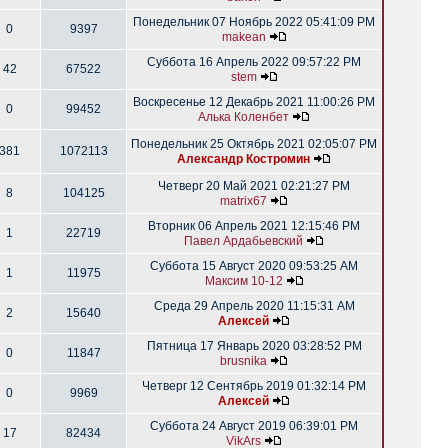
Понедельник 07 Ноябрь 2022 05:41:09 PM
0
9397
makean
Суббота 16 Апрель 2022 09:57:22 PM
42
67522
stem
Воскресенье 12 Декабрь 2021 11:00:26 PM
0
99452
Алька Коленбет
Понедельник 25 Октябрь 2021 02:05:07 PM
381
1072113
Александр Костромин
Четверг 20 Май 2021 02:21:27 PM
8
104125
matrix67
Вторник 06 Апрель 2021 12:15:46 PM
1
22719
Павел Ардабьевский
Суббота 15 Август 2020 09:53:25 AM
1
11975
Максим 10-12
Среда 29 Апрель 2020 11:15:31 AM
2
15640
Алексей
Пятница 17 Январь 2020 03:28:52 PM
0
11847
brusnika
Четверг 12 Сентябрь 2019 01:32:14 PM
0
9969
Алексей
Суббота 24 Август 2019 06:39:01 PM
17
82434
VikArs