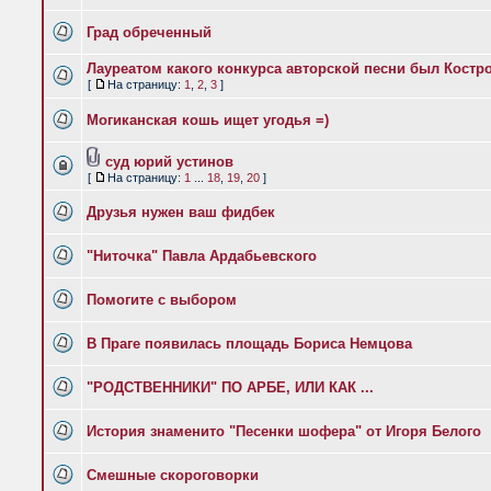
Град обреченный
Лауреатом какого конкурса авторской песни был Костр
[
На страницу:
1
,
2
,
3
]
Могиканская кошь ищет угодья =)
суд юрий устинов
[
На страницу:
1
...
18
,
19
,
20
]
Друзья нужен ваш фидбек
"Ниточка" Павла Ардабьевского
Помогите с выбором
В Праге появилась площадь Бориса Немцова
"РОДСТВЕННИКИ" ПО АРБЕ, ИЛИ КАК ...
История знаменито "Песенки шофера" от Игоря Белого
Смешные скороговорки