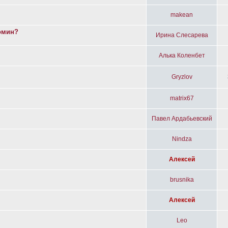
makean
омин?
Ирина Слесарева
Алька Коленбет
Gryzlov
matrix67
Павел Ардабьевский
Nindza
Алексей
brusnika
Алексей
Leo