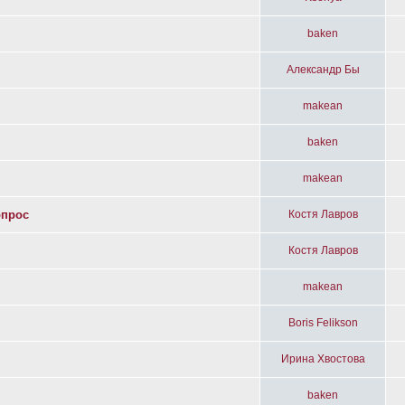
baken
Александр Бы
makean
baken
makean
опрос
Костя Лавров
Костя Лавров
makean
Boris Felikson
Ирина Хвостова
baken