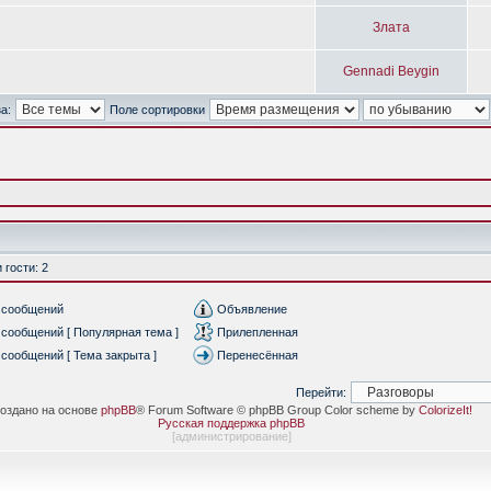
Злата
Gennadi Beygin
а:
Поле сортировки
гости: 2
 сообщений
Объявление
сообщений [ Популярная тема ]
Прилепленная
сообщений [ Тема закрыта ]
Перенесённая
Перейти:
оздано на основе
phpBB
® Forum Software © phpBB Group Color scheme by
ColorizeIt!
Русская поддержка phpBB
[
администрирование
]