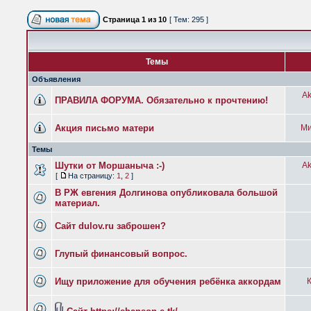
Страница
1
из
10
[ Тем: 295 ]
Темы
Объявления
Ak
ПРАВИЛА ФОРУМА. Обязательно к прочтению!
Акция письмо матери
Ми
Темы
Шутки от Моршаныча :-)
Ak
[
На страницу:
1
,
2
]
В РЖ евгения Долгинова опубликовала большой
материал.
Сайт dulov.ru заброшен?
Глупый финансовый вопрос.
Ищу приложение для обучения ребёнка аккордам
К