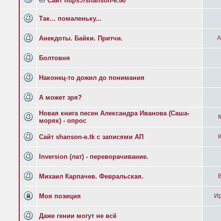
Сайт https://shanson-e.tk/
Так... помаленьку...
Анекдоты. Байки. Притчи.
А
Болтовня
Наконец-то дожил до понимания
А может зря?
Новая книга песен Александра Иванова (Саша-
К
моряк) - опрос
Сайт shanson-e.tk с записями АП
К
Inversion (лат) - переворачивание.
Михаил Карпачев. Февральская.
B
Моя позиция
Ир
Даже гении могут не всё