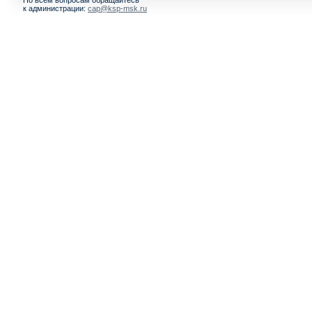
По всем вопросам обращайтесь
к администрации:
cap@ksp-msk.ru