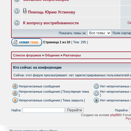
Помощь Юрию Устинову
К вопросу востребованности
G
Показать темы за:
Поле сорти
Страница
1
из
10
[ Тем: 295 ]
Список форумов
»
Общение
»
Разговоры
Кто сейчас на конференции
Сейчас этот форум просматривают: нет зарегистрированных пользователей и 
Непрочитанные сообщения
Нет непрочитанных
Непрочитанные сообщения [ Популярная тема
Нет непрочитанных 
]
]
Непрочитанные сообщения [ Тема закрыта ]
Нет непрочитанных 
Найти:
Перейти:
Создано на основе
phpBB
® Foru
Рус
[