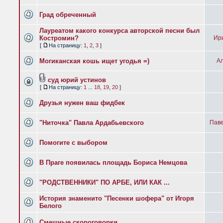
Град обреченный
Лауреатом какого конкурса авторской песни был
Костромин?
Ир
[
На страницу:
1
,
2
,
3
]
Могиканская кошь ищет угодья =)
Ал
суд юрий устинов
[
На страницу:
1
...
18
,
19
,
20
]
Друзья нужен ваш фидбек
"Ниточка" Павла Ардабьевского
Паве
Помогите с выбором
В Праге появилась площадь Бориса Немцова
"РОДСТВЕННИКИ" ПО АРБЕ, ИЛИ КАК ...
История знаменито "Песенки шофера" от Игоря
Белого
Смешные скороговорки