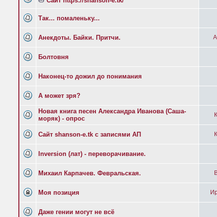
Сайт https://shanson-e.tk/
Так... помаленьку...
Анекдоты. Байки. Притчи.
А
Болтовня
Наконец-то дожил до понимания
А может зря?
Новая книга песен Александра Иванова (Саша-
К
моряк) - опрос
Сайт shanson-e.tk с записями АП
К
Inversion (лат) - переворачивание.
Михаил Карпачев. Февральская.
B
Моя позиция
Ир
Даже гении могут не всё