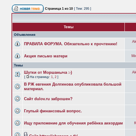
Страница
1
из
10
[ Тем: 295 ]
Темы
Объявления
Ak
ПРАВИЛА ФОРУМА. Обязательно к прочтению!
Акция письмо матери
Ми
Темы
Шутки от Моршаныча :-)
Ak
[
На страницу:
1
,
2
]
В РЖ евгения Долгинова опубликовала большой
материал.
Сайт dulov.ru заброшен?
Глупый финансовый вопрос.
Ищу приложение для обучения ребёнка аккордам
К