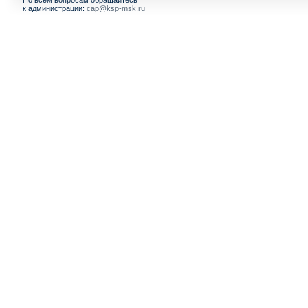
По всем вопросам обращайтесь
к администрации:
cap@ksp-msk.ru