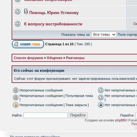
Помощь Юрию Устинову
К вопросу востребованности
G
Показать темы за:
Поле сорти
Страница
1
из
10
[ Тем: 295 ]
Список форумов
»
Общение
»
Разговоры
Кто сейчас на конференции
Сейчас этот форум просматривают: нет зарегистрированных пользователей и 
Непрочитанные сообщения
Нет непрочитанных
Непрочитанные сообщения [ Популярная тема
Нет непрочитанных 
]
]
Непрочитанные сообщения [ Тема закрыта ]
Нет непрочитанных 
Найти:
Перейти:
Создано на основе
phpBB
® Foru
Рус
[