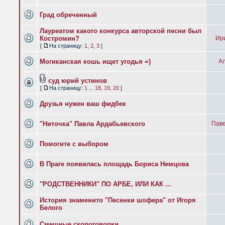
Град обреченный
Лауреатом какого конкурса авторской песни был
Костромин?
Ир
[
На страницу:
1
,
2
,
3
]
Могиканская кошь ищет угодья =)
Ал
суд юрий устинов
[
На страницу:
1
...
18
,
19
,
20
]
Друзья нужен ваш фидбек
"Ниточка" Павла Ардабьевского
Паве
Помогите с выбором
В Праге появилась площадь Бориса Немцова
"РОДСТВЕННИКИ" ПО АРБЕ, ИЛИ КАК ...
История знаменито "Песенки шофера" от Игоря
Белого
Смешные скороговорки