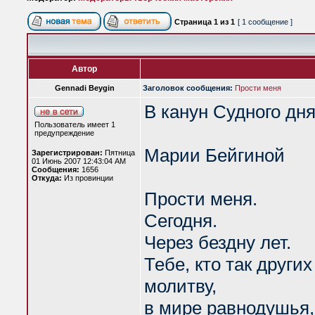
Страница
1
из
1
[ 1 сообщение ]
Автор
Gennadi Beygin
Заголовок сообщения:
Прости меня
В канун Судного дн
Пользователь имеет 1
предупреждение
Марии Бейгиной
Зарегистрирован:
Пятница
01 Июнь 2007 12:43:04 AM
Сообщения:
1656
Откуда:
Из провинции
Прости меня.
Сегодня.
Через бездну лет.
Тебе, кто так други
молитву,
в мире равнодушья,