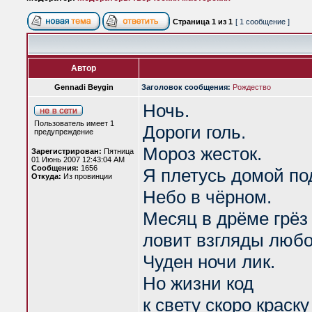
Страница
1
из
1
[ 1 сообщение ]
Автор
Gennadi Beygin
Заголовок сообщения:
Рождество
Ночь.
Пользователь имеет 1
Дороги голь.
предупреждение
Мороз жесток.
Зарегистрирован:
Пятница
01 Июнь 2007 12:43:04 AM
Сообщения:
1656
Я плетусь домой по
Откуда:
Из провинции
Небо в чёрном.
Месяц в дрёме грёз
ловит взгляды любо
Чуден ночи лик.
Но жизни код
к свету скоро краску