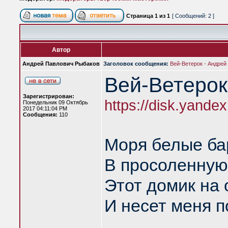
Страница
1
из
1
[ Сообщений: 2 ]
Автор
Андрей Павлович Рыбаков
Заголовок сообщения:
Вей-Ветерок - Андрей
Вей-Ветерок
Зарегистрирован:
https://disk.yan
Понедельник 09 Октябрь
2017 04:11:04 PM
Сообщения:
110
Моря белые бар
В просоленную 
Этот домик на 
И несет меня п