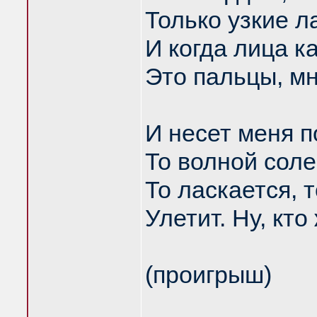
Только узкие л
И когда лица к
Это пальцы, мн
И несет меня п
То волной соле
То ласкается, т
Улетит. Ну, кт
(проигрыш)