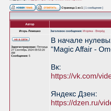
Страница
1
из
1
[ 1 сообщение ]
Автор
Игорь Лемешко
Заголовок сообщения:
Игоряка - Вперёд
В начале нулевы
"Magic Affair - O
Зарегистрирован:
Пятница
27 Сентябрь 2024 09:53:20
AM
Сообщения:
5
Вк:
https://vk.com/v
Яндекс Дзен:
https://dzen.ru/