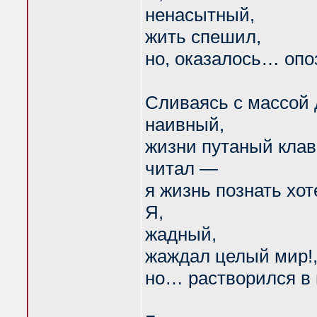
ненасытный,
жить спешил,
но, оказалось… опо
Сливаясь с массой 
наивный,
жизни путаный кла
читал —
я жизнь познать хот
Я,
жадный,
жаждал целый мир!
но… растворился в 