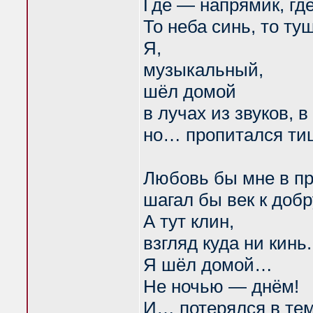
Где — напрямик, где
То неба синь, то ту
Я,
музыкальный,
шёл домой
в лучах из звуков, в
но… пропитался ти
Любовь бы мне в пр
шагал бы век к добр
А тут клин,
взгляд куда ни кинь.
Я шёл домой…
Не ночью — днём!
И… потерялся в тем