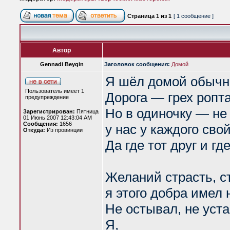
Страница
1
из
1
[ 1 сообщение ]
Автор
Gennadi Beygin
Заголовок сообщения:
Домой
Я шёл домой обычн
Пользователь имеет 1
Дорога — грех ропта
предупреждение
Но в одиночку — не
Зарегистрирован:
Пятница
01 Июнь 2007 12:43:04 AM
Сообщения:
1656
у нас у каждого свой
Откуда:
Из провинции
Да где тот друг и г
Желаний страсть, 
я этого добра имел 
Не остывал, не уста
Я,