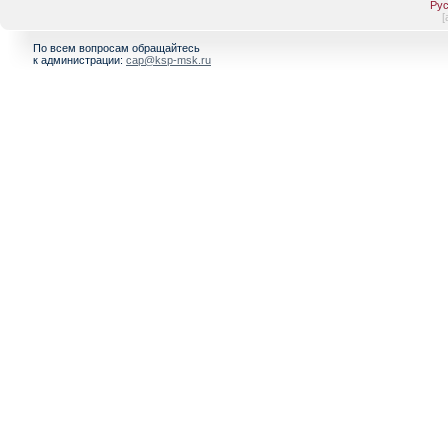
Рус
[
По всем вопросам обращайтесь
к администрации:
cap@ksp-msk.ru