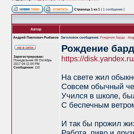
Страница
1
из
1
[ 1 сообщение ]
Автор
Андрей Павлович Рыбаков
Заголовок сообщения:
Рождение барда - Ан
Рождение бар
https://disk.yandex
Зарегистрирован:
Понедельник 09 Октябрь
2017 04:11:04 PM
Сообщения:
110
На свете жил обыкн
Совсем обычный че
Учился в школе, бы
С беспечным ветром
И так бы прожил жи
Работа, пиво и дру