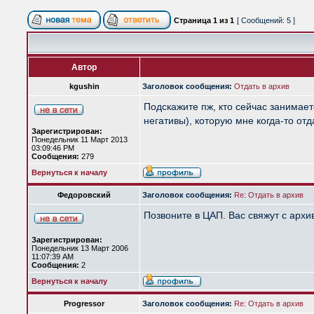
Страница
1
из
1
[ Сообщений: 5 ]
Автор
kgushin
Заголовок сообщения:
Отдать в архив
Подскажите пж, кто сейчас занимает
негативы), которую мне когда-то от
Зарегистрирован:
Понедельник 11 Март 2013
03:09:46 PM
Сообщения:
279
Вернуться к началу
Федоровский
Заголовок сообщения:
Re: Отдать в архив
Позвоните в ЦАП. Вас свяжут с арх
Зарегистрирован:
Понедельник 13 Март 2006
11:07:39 AM
Сообщения:
2
Вернуться к началу
Progressor
Заголовок сообщения:
Re: Отдать в архив