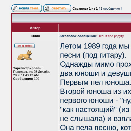
Страница
1
из
1
[ 1 сообщение ]
Автор
Юлия
Заголовок сообщения:
Песня про радугу
Летом 1989 года мы
песни (под гитару).
Однажды мимо прох
Зарегистрирован:
два юноши и девушк
Понедельник 25 Декабрь
2006 11:43:12 AM
Сообщения:
109
Первым пел юноша. 
Второй юноша из их
первого юноши - "ну,
"как настоящий" (из
не слышала) и взяла
Она пела песню, ко