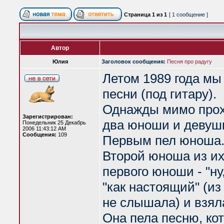
Страница
1
из
1
[ 1 сообщение ]
Автор
Юлия
Заголовок сообщения:
Песня про радугу
Летом 1989 года мы
песни (под гитару).
Однажды мимо прох
Зарегистрирован:
два юноши и девушк
Понедельник 25 Декабрь
2006 11:43:12 AM
Сообщения:
109
Первым пел юноша. 
Второй юноша из их
первого юноши - "ну,
"как настоящий" (из
не слышала) и взяла
Она пела песню, ко