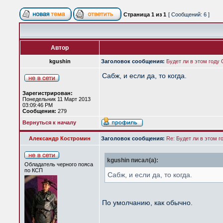
Страница
1
из
1
[ Сообщений: 6 ]
Автор
kgushin
Заголовок сообщения:
Будет ли в этом году
Сабж, и если да, то когда.
Зарегистрирован:
Понедельник 11 Март 2013
03:09:46 PM
Сообщения:
279
Вернуться к началу
Александр Костромин
Заголовок сообщения:
Re: Будет ли в этом 
kgushin писал(а):
Обладатель черного пояса
по КСП
Сабж, и если да, то когда.
По умолчанию, как обычно.
_________________