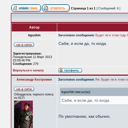
Страница
1
из
1
[ Сообщений: 6 ]
Автор
kgushin
Заголовок сообщения:
Будет ли в этом году
Сабж, и если да, то когда.
Зарегистрирован:
Понедельник 11 Март 2013
03:09:46 PM
Сообщения:
279
Вернуться к началу
Александр Костромин
Заголовок сообщения:
Re: Будет ли в этом 
kgushin писал(а):
Обладатель черного пояса
по КСП
Сабж, и если да, то когда.
По умолчанию, как обычно.
_________________