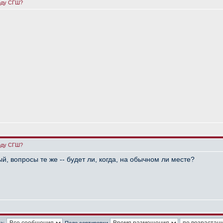
году СГШ?
году СГШ?
й, вопросы те же -- будет ли, когда, на обычном ли месте?