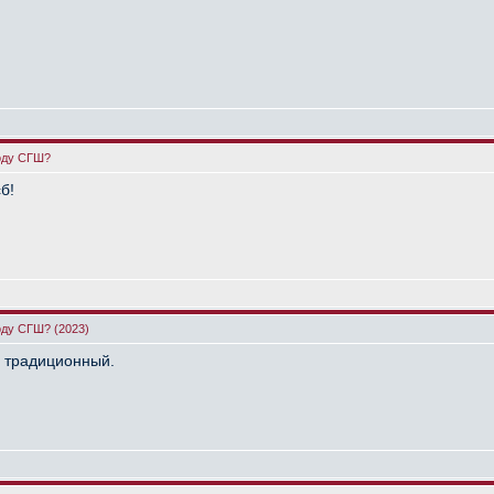
году СГШ?
б!
оду СГШ? (2023)
с традиционный.