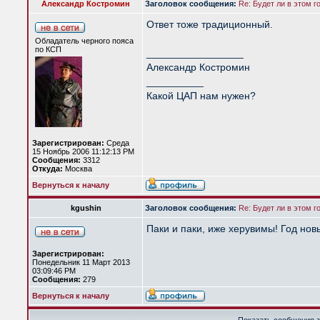
Александр Костромин
Заголовок сообщения:
Re: Будет ли в этом 
Ответ тоже традиционный.
Обладатель черного пояса
по КСП
_________________
Александр Костромин
__________
Какой ЦАП нам нужен?
Зарегистрирован:
Среда
15 Ноябрь 2006 11:12:13 PM
Сообщения:
3312
Откуда:
Москва
Вернуться к началу
kgushin
Заголовок сообщения:
Re: Будет ли в этом 
Паки и паки, иже херувимы! Год новы
Зарегистрирован:
Понедельник 11 Март 2013
03:09:46 PM
Сообщения:
279
Вернуться к началу