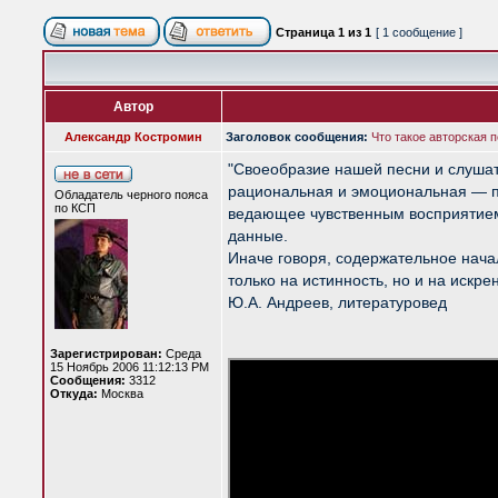
Страница
1
из
1
[ 1 сообщение ]
Автор
Александр Костромин
Заголовок сообщения:
Что такое авторская п
"Своеобразие нашей песни и слушат
рациональная и эмоциональная — по
Обладатель черного пояса
по КСП
ведающее чувственным восприятием 
данные.
Иначе говоря, содержательное нача
только на истинность, но и на искр
Ю.А. Андреев, литературовед
Зарегистрирован:
Среда
15 Ноябрь 2006 11:12:13 PM
Сообщения:
3312
Откуда:
Москва