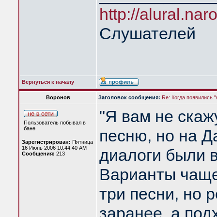
http://alural.nar
Слушателей
Вернуться к началу
Воронов
Заголовок сообщения:
Re: Когда появились 
"Я вам не скажу 
Пользователь побывал в
бане
песню, но на Д
Зарегистрирован:
Пятница
16 Июнь 2006 10:44:40 AM
диалоги были в
Сообщения:
213
Варианты чаще
три песни, но 
заранее, а под