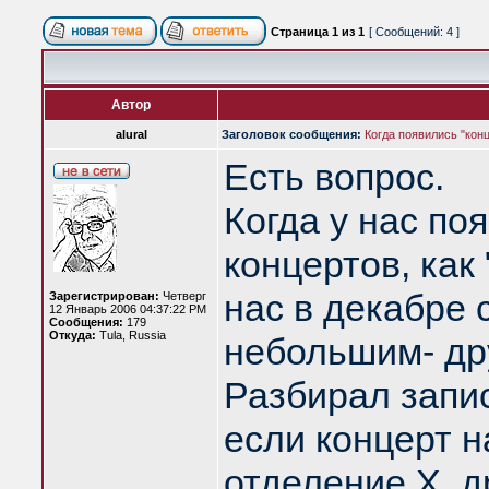
Страница
1
из
1
[ Сообщений: 4 ]
Автор
alural
Заголовок сообщения:
Когда появились "кон
Есть вопрос.
Когда у нас по
концертов, как 
нас в декабре 
Зарегистрирован:
Четверг
12 Январь 2006 04:37:22 PM
Сообщения:
179
Откуда:
Tula, Russia
небольшим- дру
Разбирал запис
если концерт н
отделение Х, д