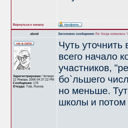
Вернуться к началу
alural
Заголовок сообщения:
Re: Когда появились 
Чуть уточнить 
всего начало к
участников, "р
бо`льшего числ
Зарегистрирован:
Четверг
12 Январь 2006 04:37:22 PM
Сообщения:
179
Откуда:
Tula, Russia
но меньше. Тут
школы и потом 
____________