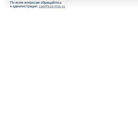
По всем вопросам обращайтесь
к администрации:
cap@ksp-msk.ru