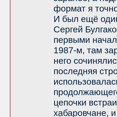
формат я точно
И был ещë оди
Сергей Булгак
первыми начали
1987-м, там за
него сочинялис
последняя стр
использовалась
продолжающего
цепочки встраи
хабаровчане, и