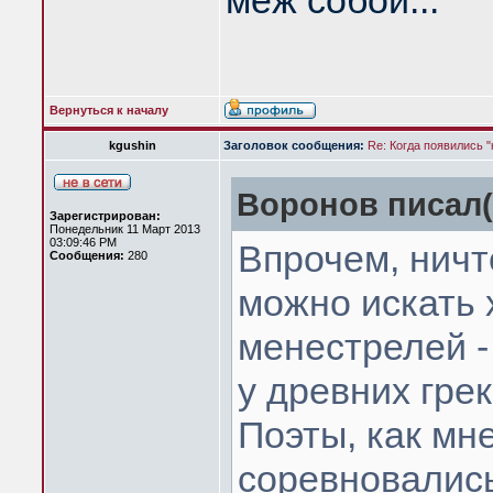
меж собой...
Вернуться к началу
kgushin
Заголовок сообщения:
Re: Когда появились 
Воронов писал(
Зарегистрирован:
Понедельник 11 Март 2013
03:09:46 PM
Впрочем, ничт
Сообщения:
280
можно искать х
менестрелей -
у древних грек
Поэты, как мне
соревновались