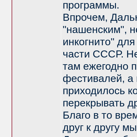
программы.
Впрочем, Дальн
"нашенским", н
инкогнито" для
части СССР. Не
там ежегодно 
фестивалей, а 
приходилось к
перекрывать др
Благо в то вре
друг к другу м