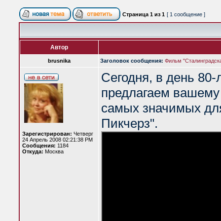
Страница
1
из
1
[ 1 сообщение ]
Автор
brusnika
Заголовок сообщения:
Фильм "Сталинградск
Сегодня, в день 80
предлагаем вашему 
самых значимых для
Пикчерз".
Зарегистрирован:
Четверг
24 Апрель 2008 02:21:38 PM
Сообщения:
1184
Откуда:
Москва