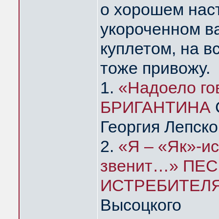
о хорошем нас
укороченном в
куплетом, на в
тоже привожу.
1.
«Надоело го
БРИГАНТИНА
Георгия Лепско
2.
«Я – «Як»-и
звенит…» ПЕ
ИСТРЕБИТЕЛ
Высоцкого