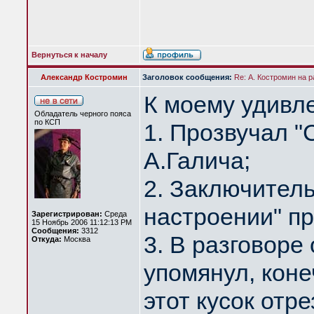
Вернуться к началу
Александр Костромин
Заголовок сообщения:
Re: А. Костромин на р
К моему удивл
Обладатель черного пояса
по КСП
1. Прозвучал "
А.Галича;
2. Заключител
настроении" пр
Зарегистрирован:
Среда
15 Ноябрь 2006 11:12:13 PM
Сообщения:
3312
3. В разговоре
Откуда:
Москва
упомянул, коне
этот кусок отре