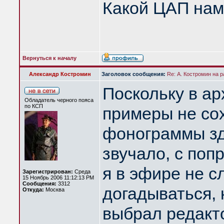
Какой ЦАП нам
Вернуться к началу
Александр Костромин
Заголовок сообщения:
Re: А. Костромин на р
Поскольку в ар
Обладатель черного пояса
по КСП
примеры не со
фонограммы зде
звучало, с поп
я в эфире не с
Зарегистрирован:
Среда
15 Ноябрь 2006 11:12:13 PM
Сообщения:
3312
догадываться,
Откуда:
Москва
выбрал редакт