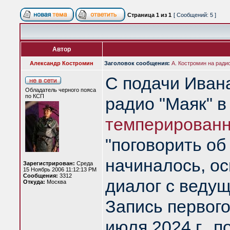
Страница
1
из
1
[ Сообщений: 5 ]
Автор
Александр Костромин
Заголовок сообщения:
А. Костромин на радио
С подачи Ивана
Обладатель черного пояса
по КСП
радио "Маяк" 
темперирован
"поговорить об 
начиналось, ос
Зарегистрирован:
Среда
15 Ноябрь 2006 11:12:13 PM
Сообщения:
3312
диалог с ведущ
Откуда:
Москва
Запись первого
июля 2024 г., 