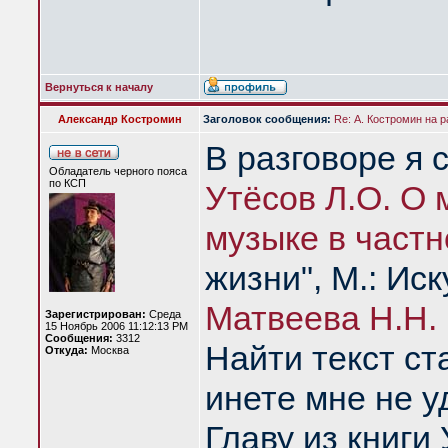
Вернуться к началу
Александр Костромин
Заголовок сообщения:
Re: А. Костромин на р
В разговоре я 
Обладатель черного пояса
по КСП
Утёсов Л.О. О 
музыке в частн
жизни", М.: Иск
Матвеева Н.Н. 
Зарегистрирован:
Среда
15 Ноябрь 2006 11:12:13 PM
Сообщения:
3312
Найти текст с
Откуда:
Москва
инете мне не у
Главу из книги