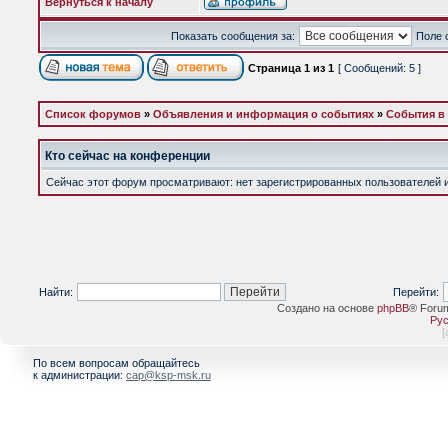
Вернуться к началу
Показать сообщения за:
Поле 
Страница
1
из
1
[ Сообщений: 5 ]
Список форумов
»
Объявления и информация о событиях
»
События в
Кто сейчас на конференции
Сейчас этот форум просматривают: нет зарегистрированных пользователей и 
Найти:
Перейти:
Создано на основе
phpBB
® Foru
Рус
[
По всем вопросам обращайтесь
к администрации:
cap@ksp-msk.ru