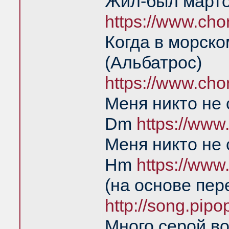
Жил-был марто
https://www.ch
Когда в морско
(Альбатрос)
https://www.ch
Меня никто не
Dm
https://www
Меня никто не
Нm
https://www
(на основе пе
http://song.pip
Много серой во