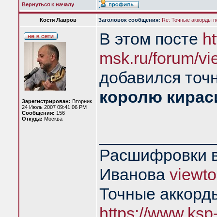
Вернуться к началу
Костя Лавров
Заголовок сообщения:
Re: Точные аккорды 
В этом посте
h
msk.ru/forum/vi
добавился точн
королю кирас
Зарегистрирован:
Вторник
24 Июль 2007 09:41:06 PM
Сообщения:
156
Откуда:
Москва
____________
Расшифровки в
Иванова
viewt
Точные аккорд
https://www.ksp