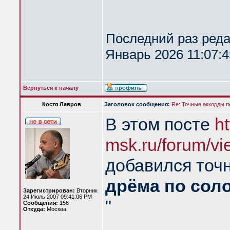
Последний раз ред
Январь 2026 11:07:4
Вернуться к началу
Костя Лавров
Заголовок сообщения:
Re: Точные аккорды 
В этом посте
h
msk.ru/forum/vi
добавился точн
дрёма по сол
Зарегистрирован:
Вторник
24 Июль 2007 09:41:06 PM
"
Сообщения:
156
Откуда:
Москва