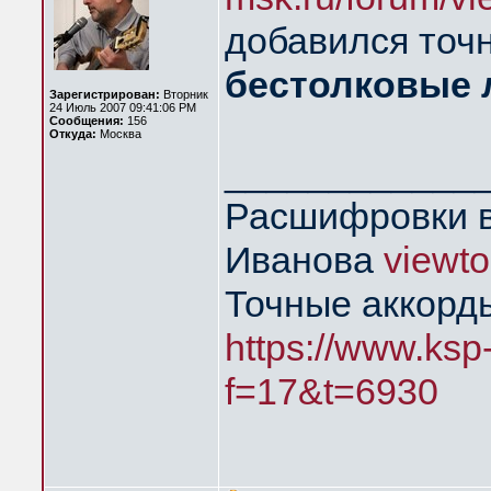
добавился точн
бестолковые
Зарегистрирован:
Вторник
24 Июль 2007 09:41:06 PM
Сообщения:
156
Откуда:
Москва
____________
Расшифровки в
Иванова
viewt
Точные аккорд
https://www.ksp
f=17&t=6930