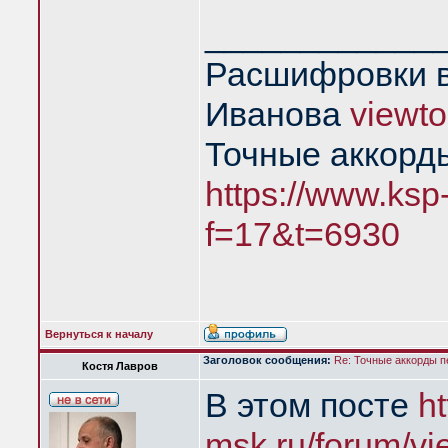
____________
Расшифровки в
Иванова
viewt
Точные аккорд
https://www.ksp
f=17&t=6930
Вернуться к началу
Заголовок сообщения:
Re: Точные аккорды 
Костя Лавров
В этом посте
h
msk.ru/forum/vi