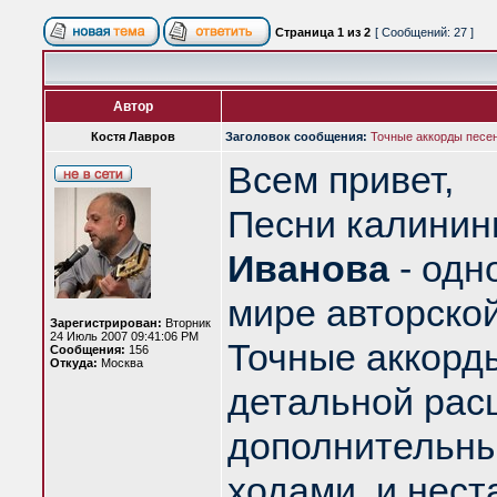
Страница
1
из
2
[ Сообщений: 27 ]
Автор
Костя Лавров
Заголовок сообщения:
Точные аккорды песе
Всем привет,
Песни калинин
Иванова
- одн
мире авторской
Зарегистрирован:
Вторник
24 Июль 2007 09:41:06 PM
Точные аккорды
Сообщения:
156
Откуда:
Москва
детальной расш
дополнительны
ходами, и нес