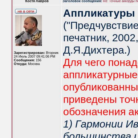
Костя Лавров
Заголовок сообщения:
Re: Точные аккорды 
Аппликатуры 
("Предчувствие
печатник, 2002
Д.Я.Дихтера.)
Зарегистрирован:
Вторник
24 Июль 2007 09:41:06 PM
Для чего пона
Сообщения:
156
Откуда:
Москва
аппликатурные
опубликованных
приведены точ
обозначения ак
1) Гармонии И
большинства 