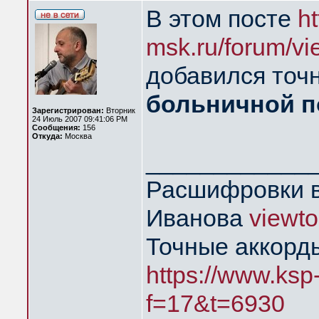
В этом посте
h
msk.ru/forum/v
добавился точн
больничной п
Зарегистрирован:
Вторник
24 Июль 2007 09:41:06 PM
Сообщения:
156
Откуда:
Москва
____________
Расшифровки в
Иванова
viewt
Точные аккорд
https://www.ksp
f=17&t=6930