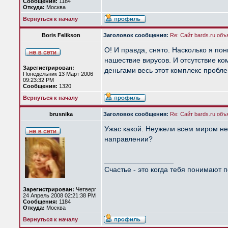
Сообщения:
1184
Откуда:
Москва
Вернуться к началу
Boris Felikson
Заголовок сообщения:
Re: Сайт bards.ru объ
О! И правда, снято. Насколько я п
нашествие вирусов. И отсутствие ко
Зарегистрирован:
деньгами весь этот комплекс проблем
Понедельник 13 Март 2006
09:23:32 PM
Сообщения:
1320
Вернуться к началу
brusnika
Заголовок сообщения:
Re: Сайт bards.ru объ
Ужас какой. Неужели всем миром не 
направлении?
_________________
Счастье - это когда тебя понимают п
Зарегистрирован:
Четверг
24 Апрель 2008 02:21:38 PM
Сообщения:
1184
Откуда:
Москва
Вернуться к началу