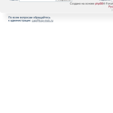
Создано на основе
phpBB
® Foru
Рус
[
По всем вопросам обращайтесь
к администрации:
cap@ksp-msk.ru