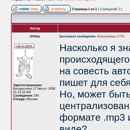
Страница
1
из
1
[ Сообщений: 2 ]
Автор
Ol'kha
Заголовок сообщения:
Фонограммы ОТМ
Насколько я зн
происходящего 
на совесть авто
пишет для себя
Зарегистрирован:
Воскресенье 17 Август 2008
Но, может быт
01:24:18 AM
Сообщения:
240
Откуда:
Москва
централизован
формате .mp3 
виде?