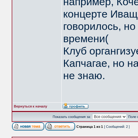
например, Коч
концерте Иващ
говорилось, н
времени(
Клуб органгиз
Капчагае, но н
не знаю.
Вернуться к началу
Показать сообщения за:
Поле 
Страница
1
из
1
[ Сообщений: 2 ]