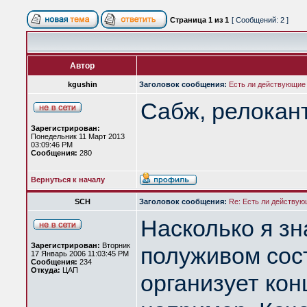
Страница
1
из
1
[ Сообщений: 2 ]
Автор
kgushin
Заголовок сообщения:
Есть ли действующие
Сабж, релокант
Зарегистрирован:
Понедельник 11 Март 2013
03:09:46 PM
Сообщения:
280
Вернуться к началу
SCH
Заголовок сообщения:
Re: Есть ли действу
Насколько я зна
Зарегистрирован:
Вторник
полуживом сост
17 Январь 2006 11:03:45 PM
Сообщения:
234
Откуда:
ЦАП
организует кон