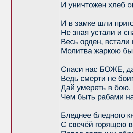
И уничтожен хлеб о
И в замке шли приг
Не зная устали и сн
Весь орден, встали 
Молитва жаркою б
Спаси нас БОЖЕ, д
Ведь смерти не бо
Дай умереть в бою, 
Чем быть рабами на
Бледнее бледного к
С свечёй горящею в