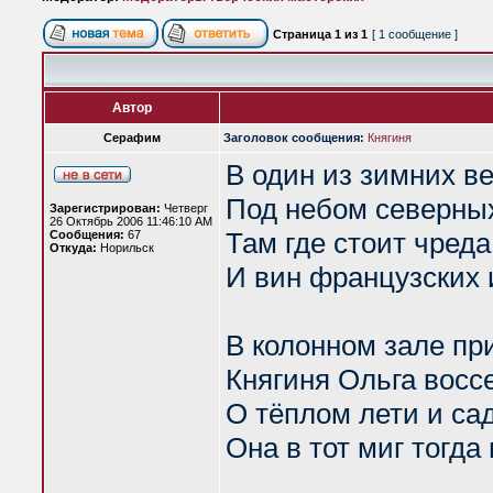
Страница
1
из
1
[ 1 сообщение ]
Автор
Серафим
Заголовок сообщения:
Княгиня
В один из зимних в
Под небом северны
Зарегистрирован:
Четверг
26 Октябрь 2006 11:46:10 AM
Там где стоит чред
Сообщения:
67
Откуда:
Норильск
И вин французских
В колонном зале пр
Княгиня Ольга восс
О тёплом лети и са
Она в тот миг тогда