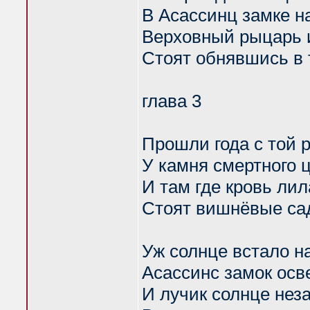
В Асассинц замке на
Верховный рыцарь и
Стоят обнявшись в
глава 3
Прошли года с той 
У камня смертного 
И там где кровь ли
Стоят вишнёвые са
Уж солнце встало н
Асассинс замок осв
И лучик солнце нез