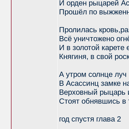
И орден рыцарей А
Прошёл по выжженн
Пролилась кровь,ра
Всё уничтожено огн
И в золотой карете 
Княгиня, в свой ро
А утром солнце луч
В Асассинц замке на
Верховный рыцарь и
Стоят обнявшись в
год спустя глава 2