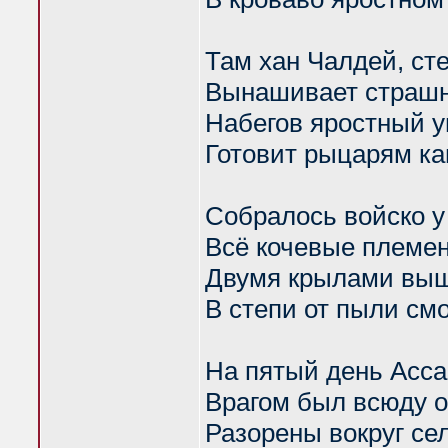
Там хан Чалдей, ст
Вынашивает страш
Набегов яростный 
Готовит рыцарям ка
Собралось войско 
Всё кочевые племе
Двумя крылами вы
В степи от пыли смо
На пятый день Асса
Врагом был всюду 
Разорены вокруг се