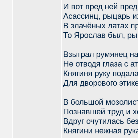
И вот пред ней пред
Асассинц, рыцарь и
В злачёных латах п
То Ярослав был, ры
Взыграл румянец н
Не отводя глаза с а
Княгиня руку подал
Для дворового этик
В большой мозолис
Познавшей труд и х
Вдруг очутилась бе
Княгини нежная рук