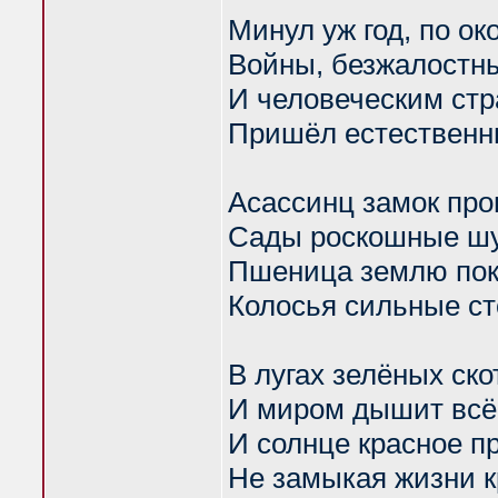
Минул уж год, по о
Войны, безжалостн
И человеческим ст
Пришёл естественн
Асассинц замок про
Сады роскошные ш
Пшеница землю по
Колосья сильные ст
В лугах зелёных ско
И миром дышит всё 
И солнце красное п
Не замыкая жизни к