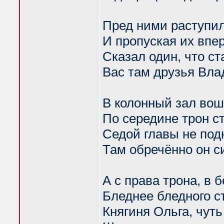
Пред ними раступи
И пропуская их впе
Сказал один, что с
Вас там друзья Вл
В колонный зал во
По середине трон с
Седой главы не по
Там обречённо он с
А с права трона, в 
Бледнее бледного с
Княгиня Ольга, чут