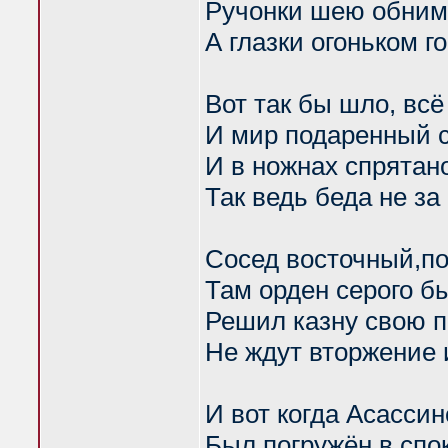
Ручонки шею обни
А глазки огоньком г
Вот так бы шло, всё
И мир подаренный 
И в ножнах спрятан
Так ведь беда не за
Сосед восточный,по
Там орден серого б
Решил казну свою 
Не ждут вторжение 
И вот когда Асассин
Был погружён в спо