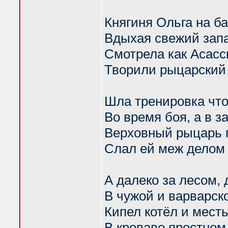
Княгиня Ольга на б
Вдыхая свежий запа
Смотрела как Асас
Творили рыцарский 
Шла тренировка что 
Во время боя, а в з
Верховный рыцарь 
Слал ей меж делом 
А далеко за лесом,
В чужой и варварск
Кипел котёл и мест
В кроваво яростном