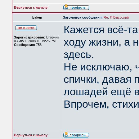
Вернуться к началу
baken
Заголовок сообщения:
Re: Я Высоцкий
Кажется всё-та
Зарегистрирован:
Вторник
ходу жизни, а 
03 Июнь 2008 10:19:25 PM
Сообщения:
756
здесь.
Не исключаю, 
спички, давая 
лошадей ещё в
Впрочем, стихи
Вернуться к началу