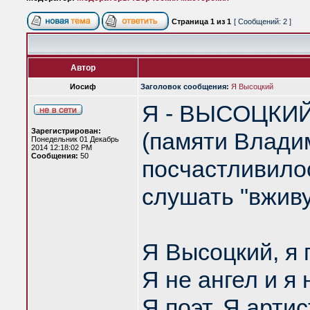
Страница
1
из
1
[ Сообщений: 2 ]
Автор
Иосиф
Заголовок сообщения:
Я Высоцкий
Я - ВЫСОЦКИ
Зарегистрирован:
(памяти Влади
Понедельник 01 Декабрь
2014 12:18:02 PM
Сообщения:
50
посчастливилос
слушать "вживу
Я Высоцкий, я 
Я не ангел и я
Я поэт. Я арти