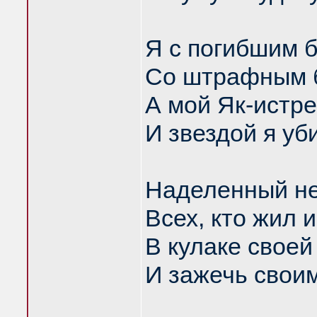
Я с погибшим 
Со штрафным б
А мой Як-истре
И звездой я уб
Наделенный не
Всех, кто жил и
В кулаке своей
И зажечь свои