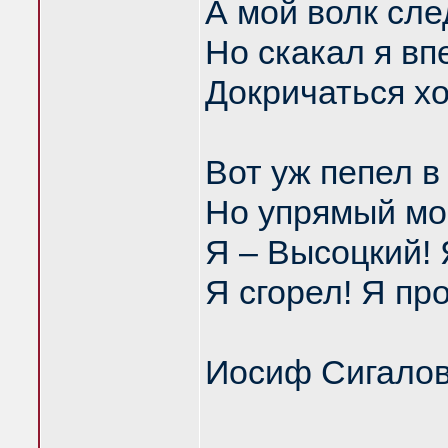
А мой волк сле
Но скакал я вп
Докричаться хо
Вот уж пепел в
Но упрямый мо
Я – Высоцкий! 
Я сгорел! Я пр
Иосиф Сигало