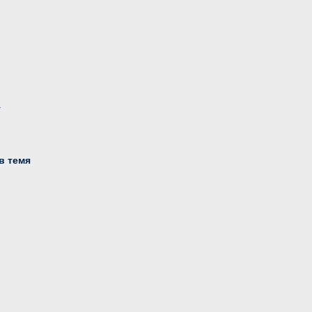
.
в темя