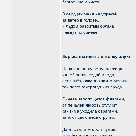
безгрешна и чиста.
В сердцах меня не упрекай
за ветер в голове...
и льдом разбитым облака
плывут по синеве.
Зорька вытянет ленточку алую
По весне на душе куролесица,
что ей волос седой и года,
если звёздочку ковшиком месяца
так легко зачерпнуть из пруда.
Синева заполощется флагами,
от печалей любовь отлучит,
как зима уходила оврагами,
запоют свою песню ручьи.
Даже самая мелкая лужица
воробьям голубая купель,