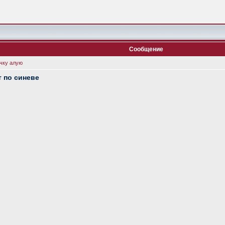
Сообщение
чку алую
 по синеве