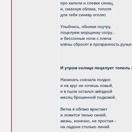
про капели и спевки синиц,
и, смахнув облака, тополя
для тебя синеву оголят.
Улыбнись, обними поутру,
поцелуем морщинку сотру...
и бессонные ночи с плеча
клёны сбросят в прозрачность ручья
И утром солнце поцелует тополь 
Начинать сначала поздно
и на круг не хочешь новый,
и в пыли остался звёздной
месяц брошенной подковой.
Ветка в облако врастает
и ложится тенью синей,
жизнь, конечно, не простая -
на ладони столько линий.