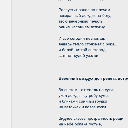
Распустит волос по плечам
невзрачный дождик на бегу,
твою вечернюю печаль
одним касанием вспугну.
И всё сегодня невпопад,
январь тепло стряхнёт с руки...
и белой ниткой снегопад
затянет судеб узелки.
Весенний воздух до трепета вст
За снегом - оттепель на сутки,
укол дождя - сугробу хуже,
и бликами синичьи грудки
на веточках и возле лужи.
Виднее сквозь прозрачность рощи
на небе облака густые,