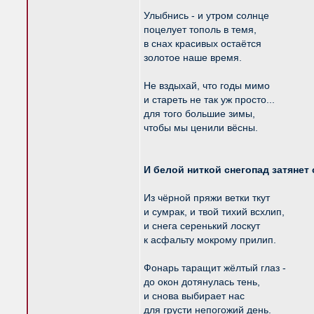
Улыбнись - и утром солнце
поцелует тополь в темя,
в снах красивых остаётся
золотое наше время.
Не вздыхай, что годы мимо
и стареть не так уж просто...
для того большие зимы,
чтобы мы ценили вёсны.
И белой ниткой снегопад затянет 
Из чёрной пряжи ветки ткут
и сумрак, и твой тихий всхлип,
и снега серенький лоскут
к асфальту мокрому прилип.
Фонарь таращит жёлтый глаз -
до окон дотянулась тень,
и снова выбирает нас
для грусти непогожий день.