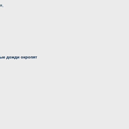
я,
дые дожди окропят