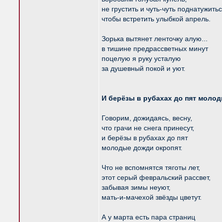
не грустить и чуть-чуть поднатужитьс
чтобы встретить улыбкой апрель.
Зорька вытянет ленточку алую...
в тишине предрассветных минут
поцелую я руку усталую
за душевный покой и уют.
И берёзы в рубахах до пят моло
Говорим, дожидаясь, весну,
что грачи не снега принесут,
и берёзы в рубахах до пят
молодые дожди окропят.
Что не вспомнятся тяготы лет,
этот серый февральский рассвет,
забывая зимы неуют,
мать-и-мачехой звёзды цветут.
А у марта есть пара страниц