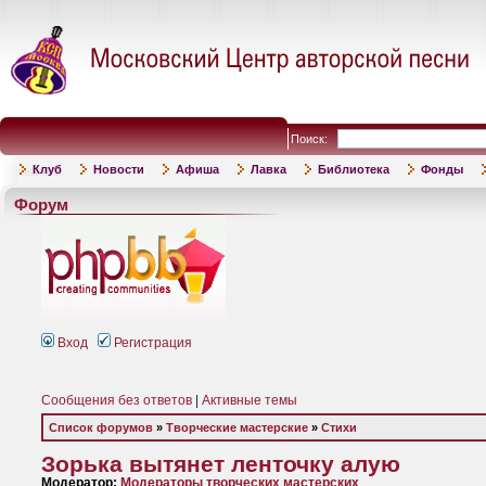
Поиск:
Клуб
Новости
Афиша
Лавка
Библиотека
Фонды
Форум
Вход
Регистрация
Сообщения без ответов
|
Активные темы
Список форумов
»
Творческие мастерские
»
Стихи
Зорька вытянет ленточку алую
Модератор:
Модераторы творческих мастерских