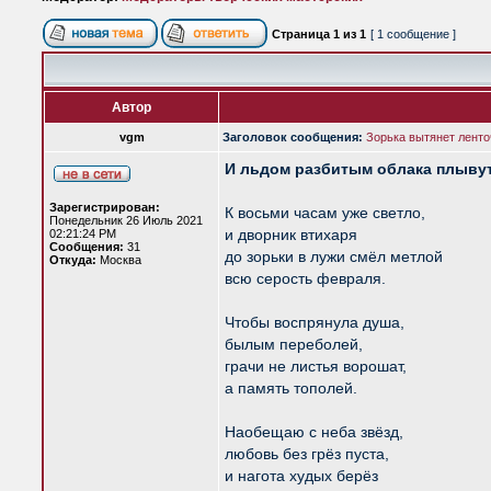
Страница
1
из
1
[ 1 сообщение ]
Автор
vgm
Заголовок сообщения:
Зорька вытянет ленто
И льдом разбитым облака плывут
Зарегистрирован:
К восьми часам уже светло,
Понедельник 26 Июль 2021
и дворник втихаря
02:21:24 PM
Сообщения:
31
до зорьки в лужи смёл метлой
Откуда:
Москва
всю серость февраля.
Чтобы воспрянула душа,
былым переболей,
грачи не листья ворошат,
а память тополей.
Наобещаю с неба звёзд,
любовь без грёз пуста,
и нагота худых берёз