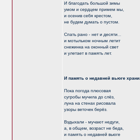
И благодать большой зимы
умом и сердцем примем мы,
и осенив себя крестом,
не будем думать о пустом.
Спать рано - нет и десяти...
и мотыльком ночным летит
снежинка на оконный свет
и улетает в память лет.
И память о недавней вьюге храни
Пока погода плюсовая
сугробы мучила до слёз,
луна на стенах рисовала
узоры веточек берёз.
Вздыхали - мучают недуги,
а, в общем, возраст не беда,
и память о недавней вьюге