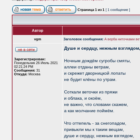
Страница
1
из
1
[ 1 сообщение ]
Автор
vgm
Заголовок сообщения:
А верба ниточками ве
Душе и сердцу, нежным взглядом
Зарегистрирован:
Ночным дождём сугробы смяты,
Понедельник 26 Июль 2021
аллеи отданы ветрам,
02:21:24 PM
Сообщения:
31
и скрежет дворницкой лопаты
Откуда:
Москва
не будит клёны по утрам.
Соткали веточки из пряжи
и облака, и окоём,
не важно, что словами скажем,
а как молчание поймём.
Что оттепель - за снегопадом,
привыкли мы к таким вещам,
душе и сердцу, нежным взглядом,