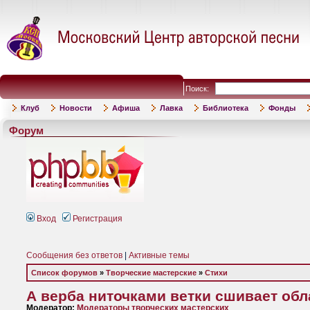
Поиск:
Клуб
Новости
Афиша
Лавка
Библиотека
Фонды
Форум
Вход
Регистрация
Сообщения без ответов
|
Активные темы
Список форумов
»
Творческие мастерские
»
Стихи
А верба ниточками ветки сшивает обл
Модератор:
Модераторы творческих мастерских