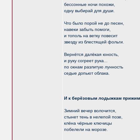
бессонные ночи похожи,
одну выбирай для души.
Что было порой не до песен,
навеки забыть помоги,
и тополь на ветку повесит
звезду из блестящей фольги.
Вернётся далёкая юность,
и руку согреет рука...
по окнам разлитую лунность
седые допьют облака.
И к берёзовым лодыжкам прижим
Зимний вечер волочится,
стынет тень в нелепой позе,
клёна чёрные ключицы
побелели на морозе.