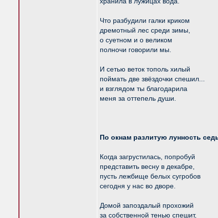
хранила в лужицах вода.
Что разбудили галки криком
дремотный лес среди зимы,
о суетном и о великом
полночи говорили мы.
И сетью веток тополь хилый
поймать две звёздочки спешил...
и взглядом ты благодарила
меня за оттепель души.
По окнам разлитую лунность сед
Когда загрустилась, попробуй
представить весну в декабре,
пусть лежбище белых сугробов
сегодня у нас во дворе.
Домой запоздалый прохожий
за собственной тенью спешит,