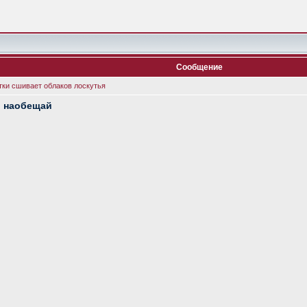
Сообщение
тки сшивает облаков лоскутья
, наобещай