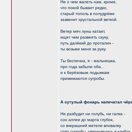
Не о чем жалеть нам, кроме,
что покой бывает редко,
старый тополь в полудрёме
зазвенит хрустальной веткой.
Ветер мяч луны катает,
ищет чем развеять скуку,
путь далёкий до проталин -
ты возьми меня за руку.
Ты беспечна, я - мальчишка,
про года забыли оба...
и к берёзовым лодыжкам
прижимаются сугробы.
А сутулый фонарь напечатал чёр
Не разбудит ни голубь, ни галка -
сон аллеи до марта глубок,
со вчерашней метели вповалку
спят сугробы, свернувшись в клубок.