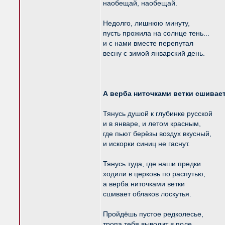
наобещай, наобещай.
Недолго, лишнюю минуту,
пусть прожила на солнце тень...
и с нами вместе перепутал
весну с зимой январский день.
А верба ниточками ветки сшивае
Тянусь душой к глубинке русской
и в январе, и летом красным,
где пьют берёзы воздух вкусный,
и искорки синиц не гаснут.
Тянусь туда, где наши предки
ходили в церковь по распутью,
а верба ниточками ветки
сшивает облаков лоскутья.
Пройдёшь пустое редколесье,
тропа тебя выводит в поле,