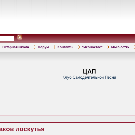
Гитарная школа
Форум
Контакты
"Иконостас"
Мы в сетях
ЦАП
Клуб Самодеятельной Песни
аков лоскутья