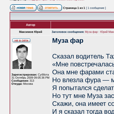
Страница
1
из
1
[ 1 сообщение ]
Автор
Максимов Юрий
Заголовок сообщения:
Муза фар - Юрий Мак
Муза фар
Сказал водитель Т
«Мне повстречалась
Она мне фарами ста
Зарегистрирован:
Суббота
31 Октябрь 2009 09:05:36 PM
Но влезла фура — м
Сообщения:
313
Откуда:
Москва
Я попытался сделат
Но тут мне Муза зас
Скажи, она имеет с
И я сказал тогда во