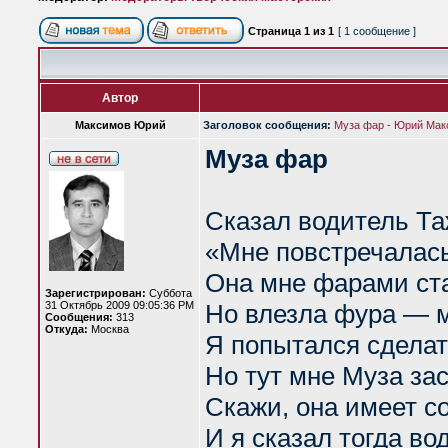
Страница
1
из
1
[ 1 сообщение ]
Автор
Максимов Юрий
Заголовок сообщения:
Муза фар - Юрий Мак
Муза фар
Сказал водитель Т
«Мне повстречалась
Она мне фарами ста
Зарегистрирован:
Суббота
31 Октябрь 2009 09:05:36 PM
Но влезла фура — м
Сообщения:
313
Откуда:
Москва
Я попытался сделат
Но тут мне Муза зас
Скажи, она имеет с
И я сказал тогда во